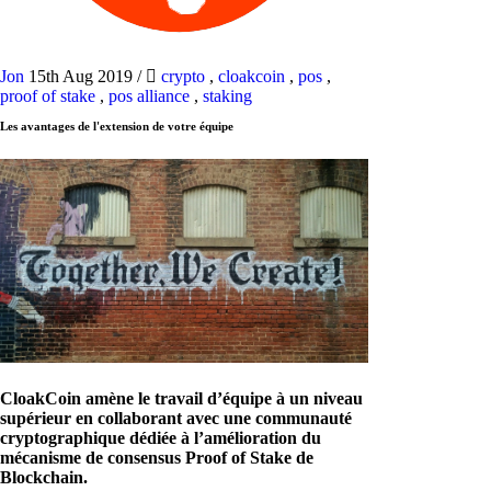
Jon
15th Aug 2019
/
crypto
,
cloakcoin
,
pos
,
proof of stake
,
pos alliance
,
staking
Les avantages de l'extension de votre équipe
CloakCoin amène le travail d’équipe à un niveau
supérieur en collaborant avec une communauté
cryptographique dédiée à l’amélioration du
mécanisme de consensus Proof of Stake de
Blockchain.