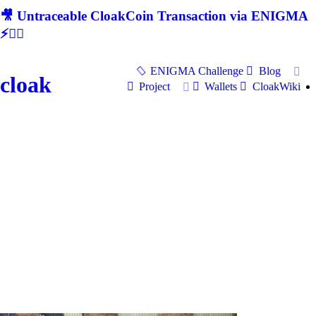
🎥 Untraceable CloakCoin Transaction via ENIGMA
⚡🕵‍♂
ENIGMA Challenge
Blog
cloak
Project
Wallets
CloakWiki