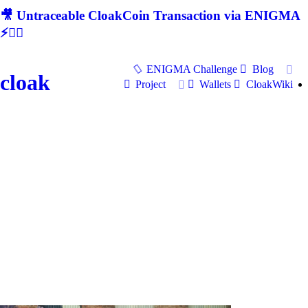
🎥 Untraceable CloakCoin Transaction via ENIGMA
⚡🕵‍♂
ENIGMA Challenge
Blog
cloak
Project
Wallets
CloakWiki