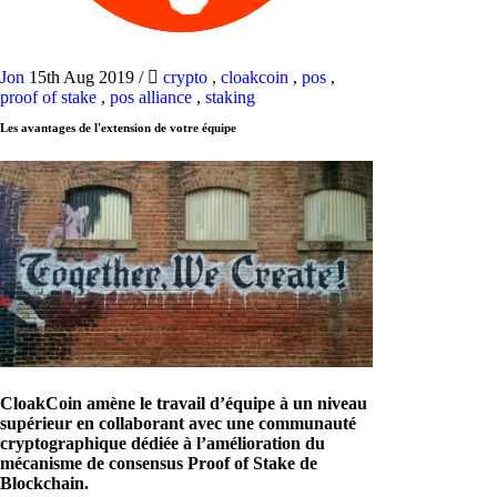
Jon
15th Aug 2019
/
crypto
,
cloakcoin
,
pos
,
proof of stake
,
pos alliance
,
staking
Les avantages de l'extension de votre équipe
CloakCoin amène le travail d’équipe à un niveau
supérieur en collaborant avec une communauté
cryptographique dédiée à l’amélioration du
mécanisme de consensus Proof of Stake de
Blockchain.