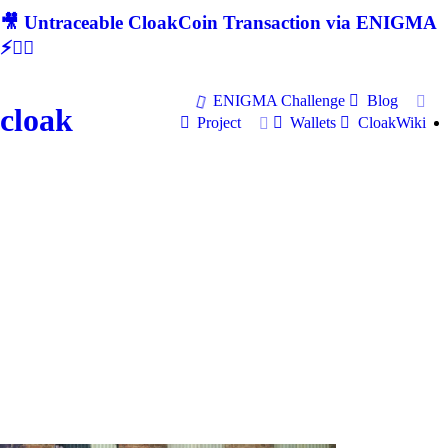
🎥 Untraceable CloakCoin Transaction via ENIGMA
⚡🕵‍♂
ENIGMA Challenge
Blog
cloak
Project
Wallets
CloakWiki