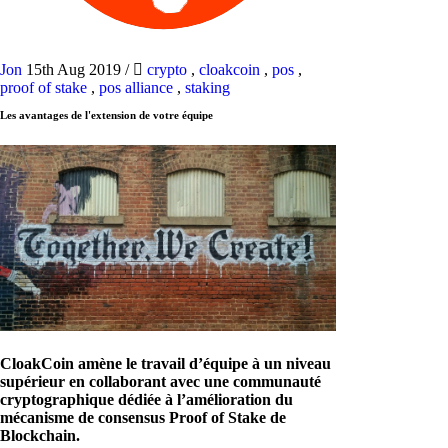
Jon
15th Aug 2019
/
crypto
,
cloakcoin
,
pos
,
proof of stake
,
pos alliance
,
staking
Les avantages de l'extension de votre équipe
CloakCoin amène le travail d’équipe à un niveau
supérieur en collaborant avec une communauté
cryptographique dédiée à l’amélioration du
mécanisme de consensus Proof of Stake de
Blockchain.