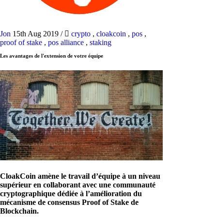
Jon
15th Aug 2019
/
crypto
,
cloakcoin
,
pos
,
proof of stake
,
pos alliance
,
staking
Les avantages de l'extension de votre équipe
CloakCoin amène le travail d’équipe à un niveau
supérieur en collaborant avec une communauté
cryptographique dédiée à l’amélioration du
mécanisme de consensus Proof of Stake de
Blockchain.