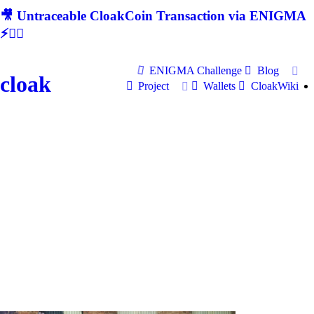
🎥 Untraceable CloakCoin Transaction via ENIGMA
⚡🕵‍♂
ENIGMA Challenge
Blog
cloak
Project
Wallets
CloakWiki