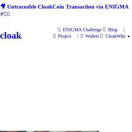
🎥 Untraceable CloakCoin Transaction via ENIGMA
⚡🕵‍♂
ENIGMA Challenge
Blog
cloak
Project
Wallets
CloakWiki