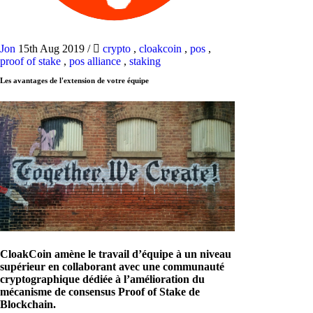
Jon
15th Aug 2019
/
crypto
,
cloakcoin
,
pos
,
proof of stake
,
pos alliance
,
staking
Les avantages de l'extension de votre équipe
CloakCoin amène le travail d’équipe à un niveau
supérieur en collaborant avec une communauté
cryptographique dédiée à l’amélioration du
mécanisme de consensus Proof of Stake de
Blockchain.