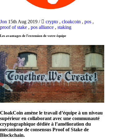
Jon
15th Aug 2019
/
crypto
,
cloakcoin
,
pos
,
proof of stake
,
pos alliance
,
staking
Les avantages de l'extension de votre équipe
CloakCoin amène le travail d’équipe à un niveau
supérieur en collaborant avec une communauté
cryptographique dédiée à l’amélioration du
mécanisme de consensus Proof of Stake de
Blockchain.