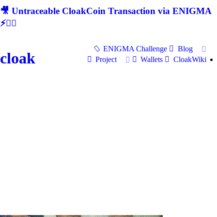
🎥 Untraceable CloakCoin Transaction via ENIGMA
⚡🕵‍♂
ENIGMA Challenge
Blog
cloak
Project
Wallets
CloakWiki