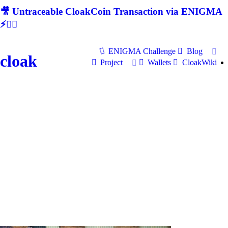
🎥 Untraceable CloakCoin Transaction via ENIGMA
⚡🕵‍♂
ENIGMA Challenge
Blog
cloak
Project
Wallets
CloakWiki