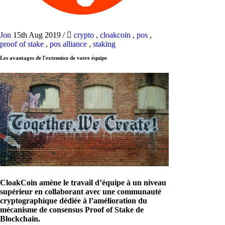
Jon
15th Aug 2019
/
crypto
,
cloakcoin
,
pos
,
proof of stake
,
pos alliance
,
staking
Les avantages de l'extension de votre équipe
CloakCoin amène le travail d’équipe à un niveau
supérieur en collaborant avec une communauté
cryptographique dédiée à l’amélioration du
mécanisme de consensus Proof of Stake de
Blockchain.