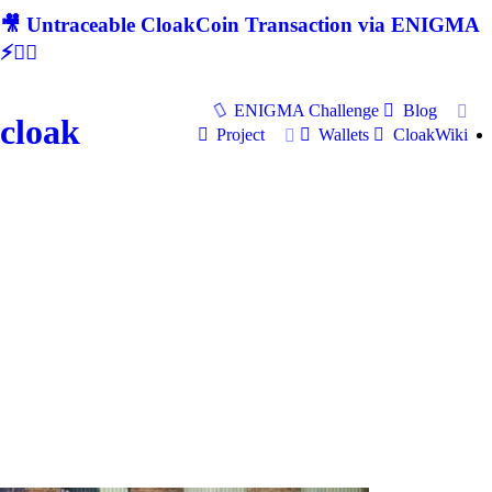
🎥 Untraceable CloakCoin Transaction via ENIGMA
⚡🕵‍♂
ENIGMA Challenge
Blog
cloak
Project
Wallets
CloakWiki