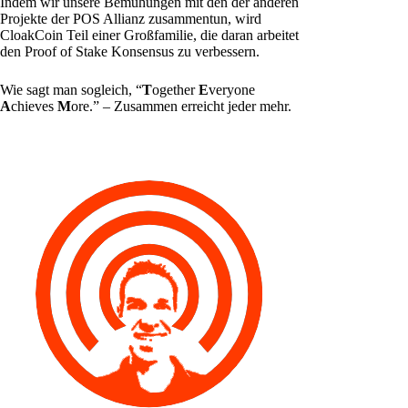
Indem wir unsere Bemühungen mit den der anderen
Projekte der POS Allianz zusammentun, wird
CloakCoin Teil einer Großfamilie, die daran arbeitet
den Proof of Stake Konsensus zu verbessern.
Wie sagt man sogleich, “
T
ogether
E
veryone
A
chieves
M
ore.” – Zusammen erreicht jeder mehr.