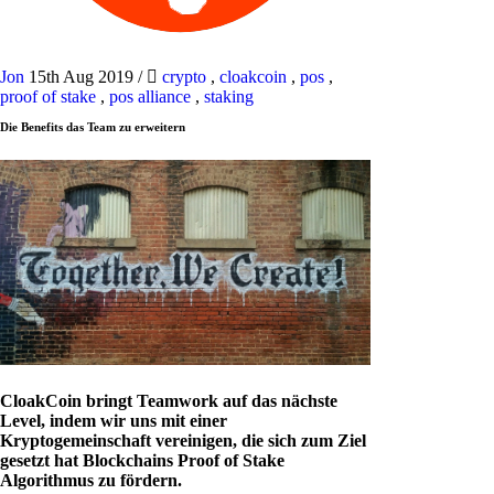
Jon
15th Aug 2019
/
crypto
,
cloakcoin
,
pos
,
proof of stake
,
pos alliance
,
staking
Die Benefits das Team zu erweitern
CloakCoin bringt Teamwork auf das nächste
Level, indem wir uns mit einer
Kryptogemeinschaft vereinigen, die sich zum Ziel
gesetzt hat Blockchains Proof of Stake
Algorithmus zu fördern.