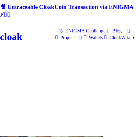
🎥 Untraceable CloakCoin Transaction via ENIGMA
⚡🕵‍♂
ENIGMA Challenge
Blog
cloak
Project
Wallets
CloakWiki