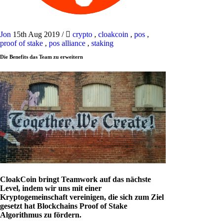
Jon
15th Aug 2019
/
crypto
,
cloakcoin
,
pos
,
proof of stake
,
pos alliance
,
staking
Die Benefits das Team zu erweitern
CloakCoin bringt Teamwork auf das nächste
Level, indem wir uns mit einer
Kryptogemeinschaft vereinigen, die sich zum Ziel
gesetzt hat Blockchains Proof of Stake
Algorithmus zu fördern.