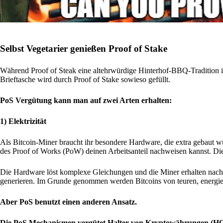
Selbst Vegetarier genießen Proof of Stake
Während Proof of Steak eine altehrwürdige Hinterhof-BBQ-Tradition ist,
Brieftasche wird durch Proof of Stake sowieso gefüllt.
PoS Vergütung kann man auf zwei Arten erhalten:
1) Elektrizität
Als Bitcoin-Miner braucht ihr besondere Hardware, die extra gebaut
des Proof of Works (PoW) deinen Arbeitsanteil nachweisen kannst. Di
Die Hardware löst komplexe Gleichungen und die Miner erhalten nach
generieren. Im Grunde genommen werden Bitcoins von teuren, energie-
Aber PoS benutzt einen anderen Ansatz.
Die PoS Mechanismen vergütet Halter von Kryptowährungen (HODL