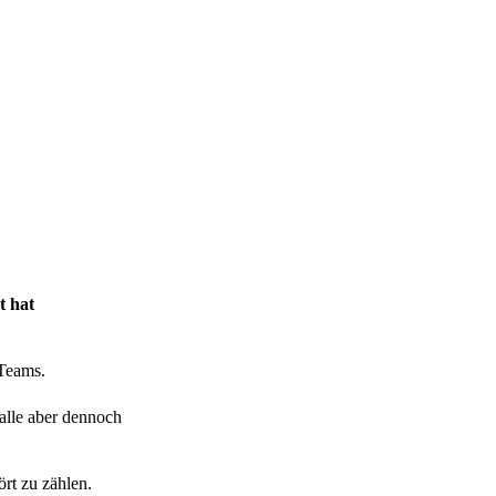
t hat
 Teams.
alle aber dennoch
rt zu zählen.