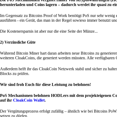
herunterladen und Coins lagern – dadurch werdet ihr quasi zu ei
Im Gegensatz zu Bitcoins Proof of Work benötigt PoS nur sehr wenig 
ausführen - ein Gerät, das man in der Regel sowieso immer benutzt und
Die Kostenersparnis ist aber nur die eine Seite der Münze...
2) Verzinsliche Güte
Während Bitcoin Miner hart daran arbeiten neue Bitcoins zu generie
weiteren CloakCoins, die generiert werden müssten. Alle verfügbaren 
Außerdem helft ihr das CloakCoin Netzwerk stabil und sicher zu halten,
Blocks zu prüfen.
Wir sind froh Euch für diese Leistung zu belohnen!
PoS Mechanismen belohnen HODLers mit dem projekteigenen Coin 
auf ihr
CloakCoin Wallet
.
Der Vergütungsprozess erfolgt zufällig – ähnlich wie bei Bitcoins Po
setzen zu dürfen.