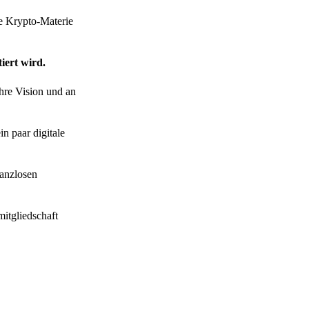
ie Krypto-Materie
iert wird.
ihre Vision und an
n paar digitale
lanzlosen
itgliedschaft