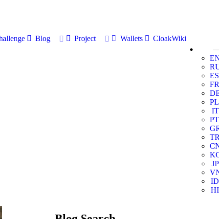
allenge
Blog
Project
Wallets
CloakWiki
E
R
ES
F
D
PL
IT
PT
G
T
C
K
JP
V
ID
HI
Blog Search