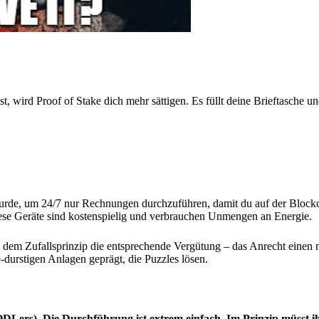
 wird Proof of Stake dich mehr sättigen. Es füllt deine Brieftasche und
 wurde, um 24/7 nur Rechnungen durchzuführen, damit du auf der Bloc
ese Geräte sind kostenspielig und verbrauchen Unmengen an Energie.
 dem Zufallsprinzip die entsprechende Vergütung – das Anrecht einen
durstigen Anlagen geprägt, die Puzzles lösen.
ers). Die Durchführung ist extrem einfach. Im Prinzip müsst ih