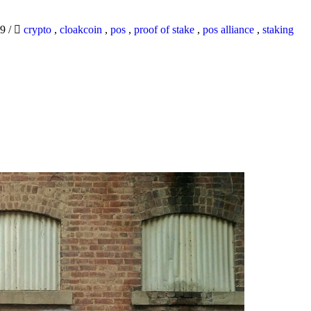
19
/
crypto
,
cloakcoin
,
pos
,
proof of stake
,
pos alliance
,
staking