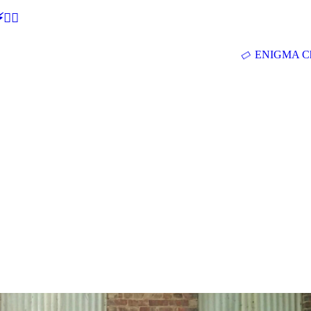
🕵‍♂
ENIGMA Ch