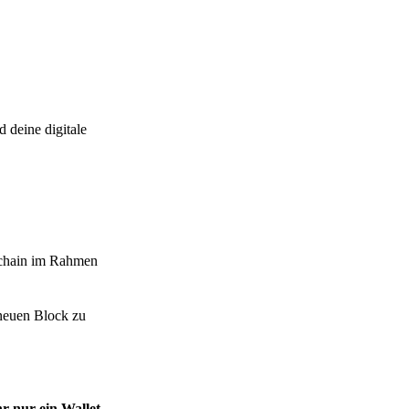
 deine digitale
kchain im Rahmen
 neuen Block zu
r nur ein Wallet