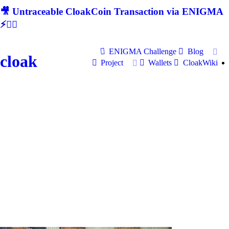
🎥 Untraceable CloakCoin Transaction via ENIGMA
⚡🕵‍♂
ENIGMA Challenge
Blog
cloak
Project
Wallets
CloakWiki