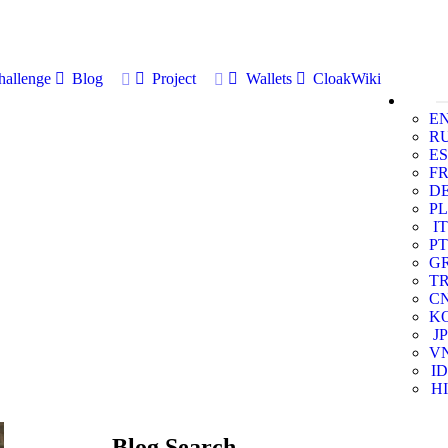
allenge
Blog
Project
Wallets
CloakWiki
E
R
ES
F
D
PL
IT
PT
G
T
C
K
JP
V
ID
HI
Blog Search