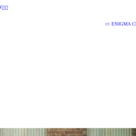
🕵‍♂
ENIGMA Ch