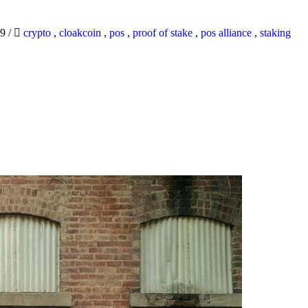
19
/
crypto
,
cloakcoin
,
pos
,
proof of stake
,
pos alliance
,
staking