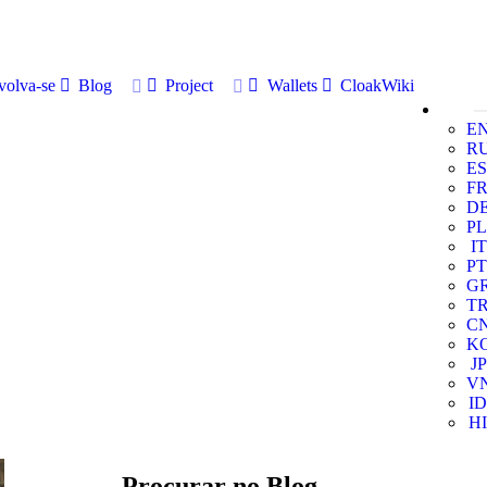
volva-se
Blog
Project
Wallets
CloakWiki
E
R
ES
F
D
PL
IT
PT
G
T
C
K
JP
V
ID
HI
Procurar no Blog