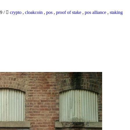
19
/
crypto
,
cloakcoin
,
pos
,
proof of stake
,
pos alliance
,
staking