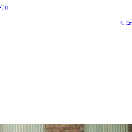
🕵‍♂
En