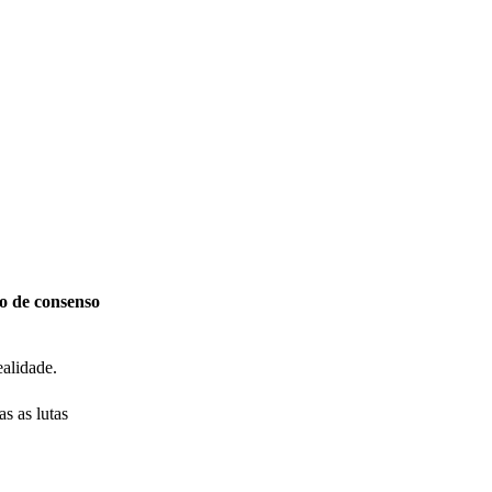
o de consenso
ealidade.
s as lutas