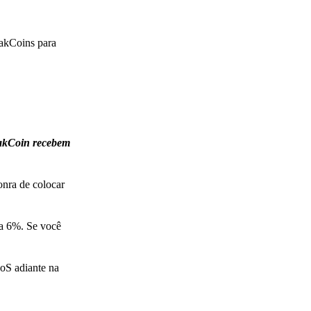
oakCoins para
oakCoin recebem
onra de colocar
 a 6%. Se você
oS adiante na