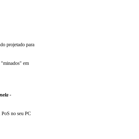
do projetado para
te "minados" em
nela -
ra PoS no seu PC