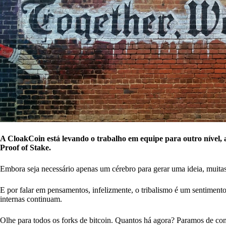
A CloakCoin está levando o trabalho em equipe para outro nível
Proof of Stake.
Embora seja necessário apenas um cérebro para gerar uma ideia, muitas
E por falar em pensamentos, infelizmente, o tribalismo é um sentimento
internas continuam.
Olhe para todos os forks de bitcoin. Quantos há agora? Paramos de c