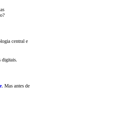
nas
vo?
logia central e
digitais.
e
. Mas antes de