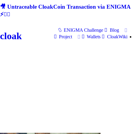
🎥 Untraceable CloakCoin Transaction via ENIGMA
⚡🕵‍♂
ENIGMA Challenge
Blog
cloak
Project
Wallets
CloakWiki