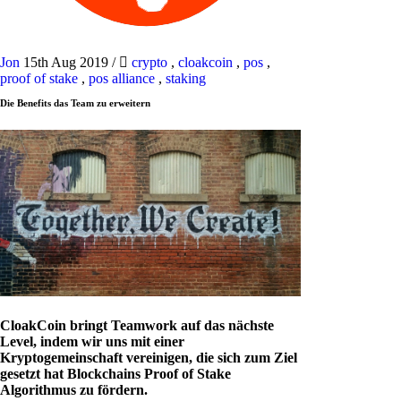
Jon
15th Aug 2019
/
crypto
,
cloakcoin
,
pos
,
proof of stake
,
pos alliance
,
staking
Die Benefits das Team zu erweitern
CloakCoin bringt Teamwork auf das nächste
Level, indem wir uns mit einer
Kryptogemeinschaft vereinigen, die sich zum Ziel
gesetzt hat Blockchains Proof of Stake
Algorithmus zu fördern.