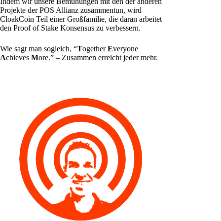
Indem wir unsere Bemühungen mit den der anderen
Projekte der POS Allianz zusammentun, wird
CloakCoin Teil einer Großfamilie, die daran arbeitet
den Proof of Stake Konsensus zu verbessern.
Wie sagt man sogleich, “
T
ogether
E
veryone
A
chieves
M
ore.” – Zusammen erreicht jeder mehr.