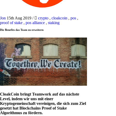
Jon
15th Aug 2019
/
crypto
,
cloakcoin
,
pos
,
proof of stake
,
pos alliance
,
staking
Die Benefits das Team zu erweitern
CloakCoin bringt Teamwork auf das nächste
Level, indem wir uns mit einer
Kryptogemeinschaft vereinigen, die sich zum Ziel
gesetzt hat Blockchains Proof of Stake
Algorithmus zu fördern.