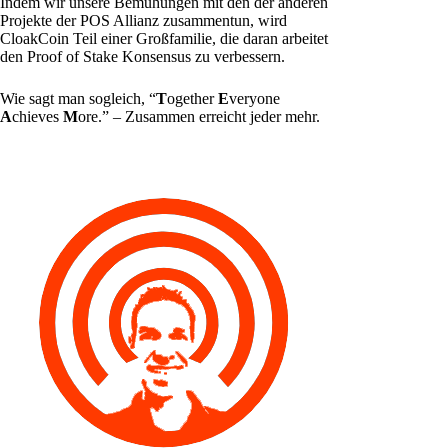
Indem wir unsere Bemühungen mit den der anderen
Projekte der POS Allianz zusammentun, wird
CloakCoin Teil einer Großfamilie, die daran arbeitet
den Proof of Stake Konsensus zu verbessern.
Wie sagt man sogleich, “
T
ogether
E
veryone
A
chieves
M
ore.” – Zusammen erreicht jeder mehr.