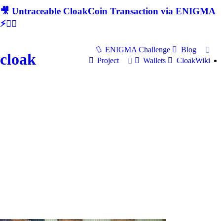
🎥 Untraceable CloakCoin Transaction via ENIGMA
⚡🕵‍♂
ENIGMA Challenge
Blog
cloak
Project
Wallets
CloakWiki