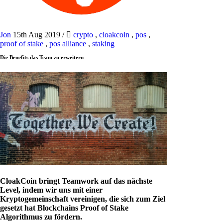
Jon
15th Aug 2019
/
crypto
,
cloakcoin
,
pos
,
proof of stake
,
pos alliance
,
staking
Die Benefits das Team zu erweitern
CloakCoin bringt Teamwork auf das nächste
Level, indem wir uns mit einer
Kryptogemeinschaft vereinigen, die sich zum Ziel
gesetzt hat Blockchains Proof of Stake
Algorithmus zu fördern.