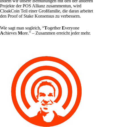
Indem wir unsere Bemühungen mit den der anderen
Projekte der POS Allianz zusammentun, wird
CloakCoin Teil einer Großfamilie, die daran arbeitet
den Proof of Stake Konsensus zu verbessern.
Wie sagt man sogleich, “
T
ogether
E
veryone
A
chieves
M
ore.” – Zusammen erreicht jeder mehr.