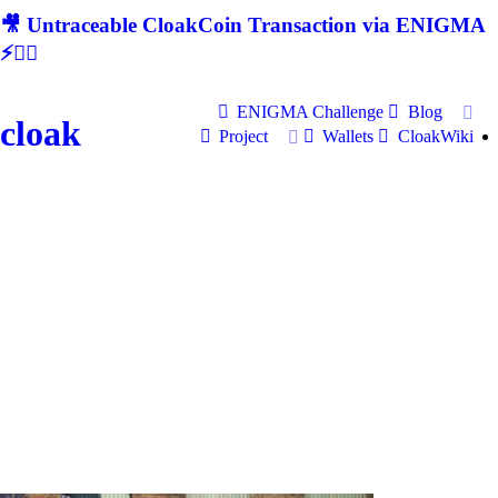
🎥 Untraceable CloakCoin Transaction via ENIGMA
⚡🕵‍♂
ENIGMA Challenge
Blog
cloak
Project
Wallets
CloakWiki