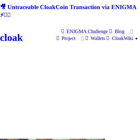
🎥 Untraceable CloakCoin Transaction via ENIGMA
⚡🕵‍♂
ENIGMA Challenge
Blog
cloak
Project
Wallets
CloakWiki