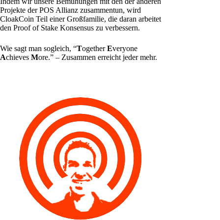
Indem wir unsere Bemühungen mit den der anderen
Projekte der POS Allianz zusammentun, wird
CloakCoin Teil einer Großfamilie, die daran arbeitet
den Proof of Stake Konsensus zu verbessern.
Wie sagt man sogleich, “
T
ogether
E
veryone
A
chieves
M
ore.” – Zusammen erreicht jeder mehr.