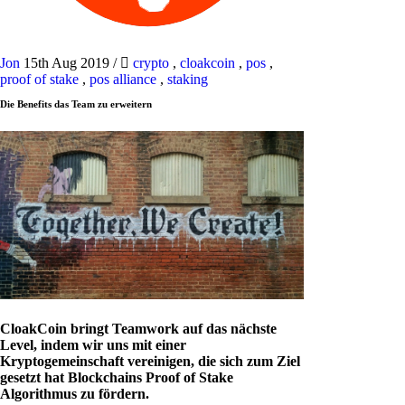
Jon
15th Aug 2019
/
crypto
,
cloakcoin
,
pos
,
proof of stake
,
pos alliance
,
staking
Die Benefits das Team zu erweitern
CloakCoin bringt Teamwork auf das nächste
Level, indem wir uns mit einer
Kryptogemeinschaft vereinigen, die sich zum Ziel
gesetzt hat Blockchains Proof of Stake
Algorithmus zu fördern.