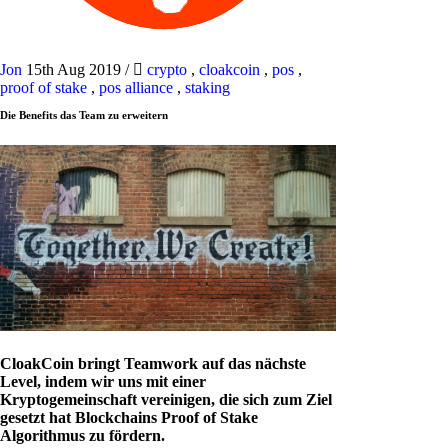
Jon
15th Aug 2019
/
crypto
,
cloakcoin
,
pos
,
proof of stake
,
pos alliance
,
staking
Die Benefits das Team zu erweitern
CloakCoin bringt Teamwork auf das nächste
Level, indem wir uns mit einer
Kryptogemeinschaft vereinigen, die sich zum Ziel
gesetzt hat Blockchains Proof of Stake
Algorithmus zu fördern.