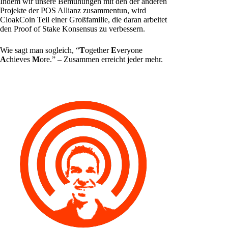
Indem wir unsere Bemühungen mit den der anderen
Projekte der POS Allianz zusammentun, wird
CloakCoin Teil einer Großfamilie, die daran arbeitet
den Proof of Stake Konsensus zu verbessern.
Wie sagt man sogleich, “
T
ogether
E
veryone
A
chieves
M
ore.” – Zusammen erreicht jeder mehr.