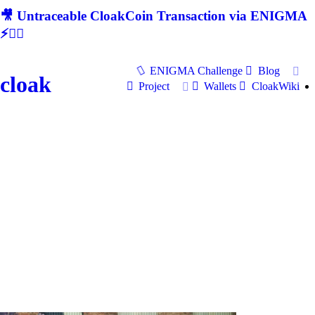
🎥 Untraceable CloakCoin Transaction via ENIGMA
⚡🕵‍♂
ENIGMA Challenge
Blog
cloak
Project
Wallets
CloakWiki