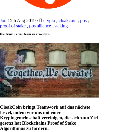
Jon
15th Aug 2019
/
crypto
,
cloakcoin
,
pos
,
proof of stake
,
pos alliance
,
staking
Die Benefits das Team zu erweitern
CloakCoin bringt Teamwork auf das nächste
Level, indem wir uns mit einer
Kryptogemeinschaft vereinigen, die sich zum Ziel
gesetzt hat Blockchains Proof of Stake
Algorithmus zu fördern.