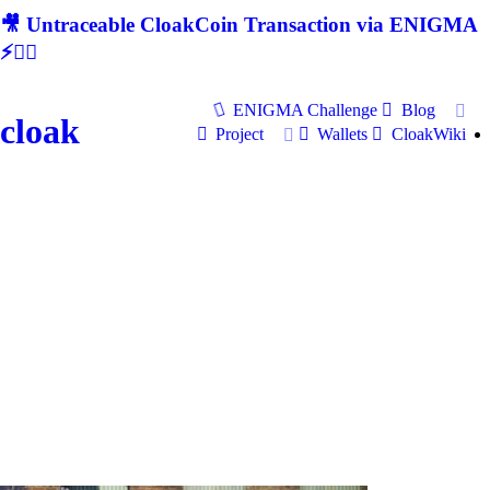
🎥 Untraceable CloakCoin Transaction via ENIGMA
⚡🕵‍♂
ENIGMA Challenge
Blog
cloak
Project
Wallets
CloakWiki