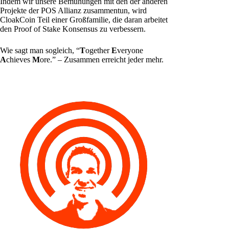
Indem wir unsere Bemühungen mit den der anderen
Projekte der POS Allianz zusammentun, wird
CloakCoin Teil einer Großfamilie, die daran arbeitet
den Proof of Stake Konsensus zu verbessern.
Wie sagt man sogleich, “
T
ogether
E
veryone
A
chieves
M
ore.” – Zusammen erreicht jeder mehr.