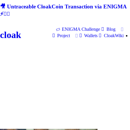
🎥 Untraceable CloakCoin Transaction via ENIGMA
⚡🕵‍♂
ENIGMA Challenge
Blog
cloak
Project
Wallets
CloakWiki