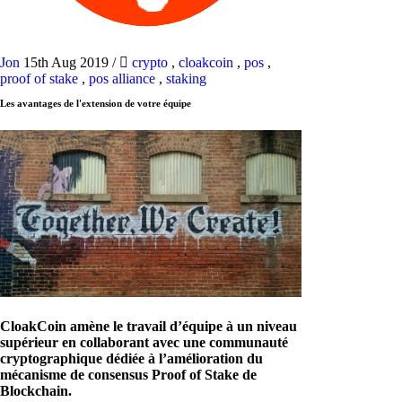
Jon
15th Aug 2019
/
crypto
,
cloakcoin
,
pos
,
proof of stake
,
pos alliance
,
staking
Les avantages de l'extension de votre équipe
CloakCoin amène le travail d’équipe à un niveau
supérieur en collaborant avec une communauté
cryptographique dédiée à l’amélioration du
mécanisme de consensus Proof of Stake de
Blockchain.