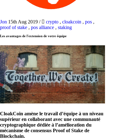
Jon
15th Aug 2019
/
crypto
,
cloakcoin
,
pos
,
proof of stake
,
pos alliance
,
staking
Les avantages de l'extension de votre équipe
CloakCoin amène le travail d’équipe à un niveau
supérieur en collaborant avec une communauté
cryptographique dédiée à l’amélioration du
mécanisme de consensus Proof of Stake de
Blockchain.