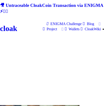
🎥 Untraceable CloakCoin Transaction via ENIGMA
⚡🕵‍♂
ENIGMA Challenge
Blog
cloak
Project
Wallets
CloakWiki