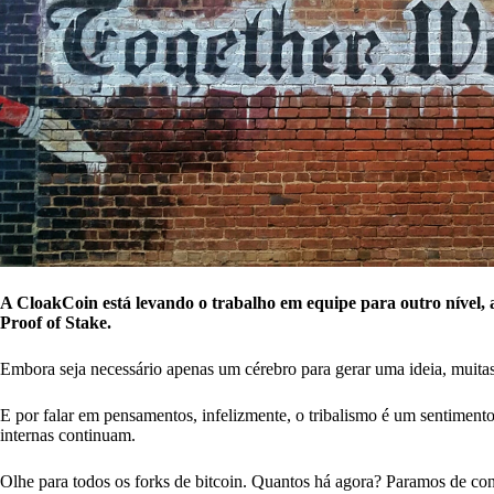
A CloakCoin está levando o trabalho em equipe para outro nível
Proof of Stake.
Embora seja necessário apenas um cérebro para gerar uma ideia, muitas
E por falar em pensamentos, infelizmente, o tribalismo é um sentimento
internas continuam.
Olhe para todos os forks de bitcoin. Quantos há agora? Paramos de c