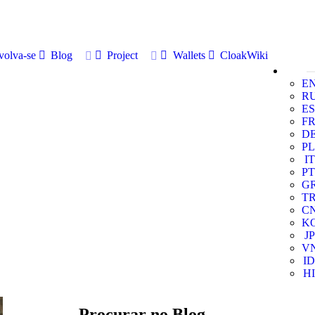
volva-se
Blog
Project
Wallets
CloakWiki
E
R
ES
F
D
PL
IT
PT
G
T
C
K
JP
V
ID
HI
Procurar no Blog