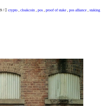
19
/
crypto
,
cloakcoin
,
pos
,
proof of stake
,
pos alliance
,
staking