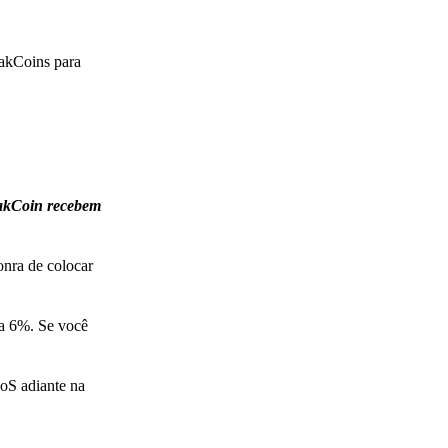
oakCoins para
oakCoin recebem
onra de colocar
 a 6%. Se você
oS adiante na