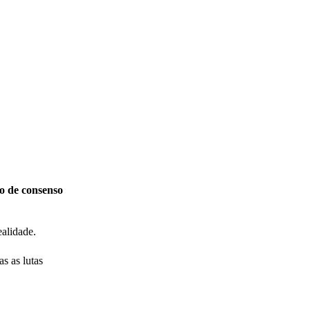
o de consenso
ealidade.
s as lutas