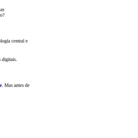
nas
vo?
logia central e
digitais.
e
. Mas antes de