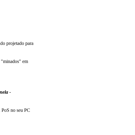
do projetado para
te "minados" em
nela -
ra PoS no seu PC