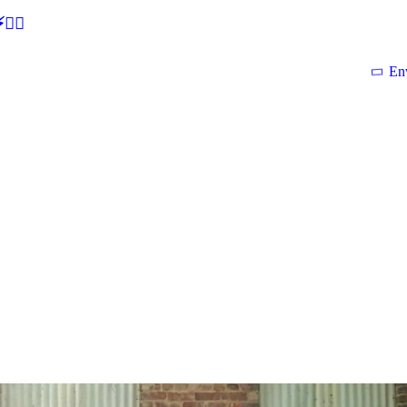
🕵‍♂
En