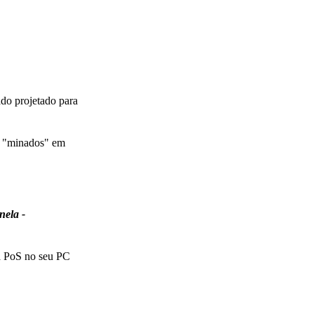
do projetado para
te "minados" em
nela -
ra PoS no seu PC