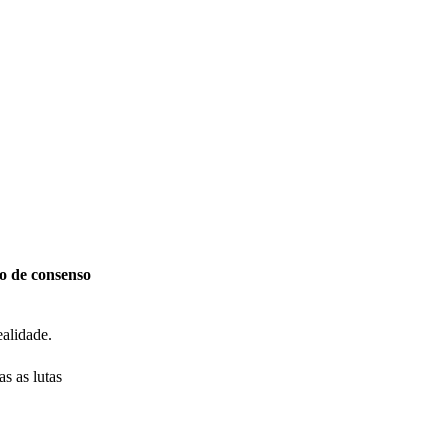
o de consenso
ealidade.
s as lutas