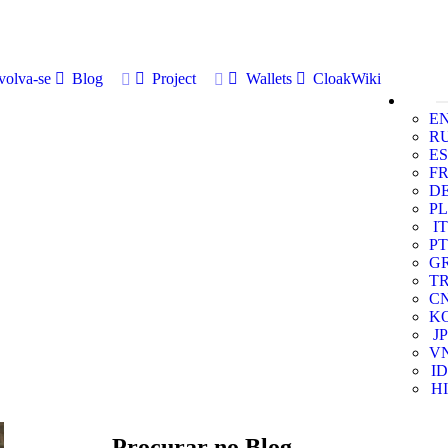
volva-se
Blog
Project
Wallets
CloakWiki
E
R
ES
F
D
PL
IT
PT
G
T
C
K
JP
V
ID
HI
Procurar no Blog