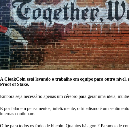
A CloakCoin está levando o trabalho em equipe para outro nível
Proof of Stake.
Embora seja necessário apenas um cérebro para gerar uma ideia, muitas
E por falar em pensamentos, infelizmente, o tribalismo é um sentimento
internas continuam.
Olhe para todos os forks de bitcoin. Quantos há agora? Paramos de c