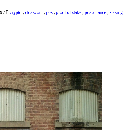
19
/
crypto
,
cloakcoin
,
pos
,
proof of stake
,
pos alliance
,
staking