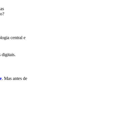
nas
vo?
logia central e
digitais.
e
. Mas antes de