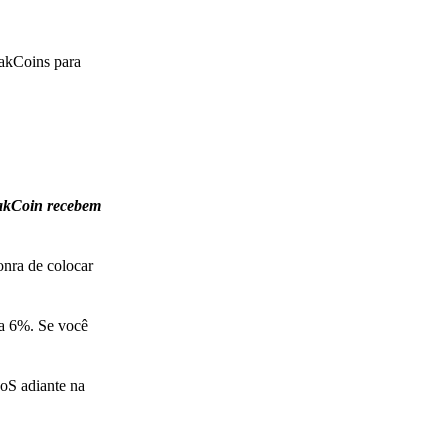
oakCoins para
oakCoin recebem
onra de colocar
 a 6%. Se você
oS adiante na