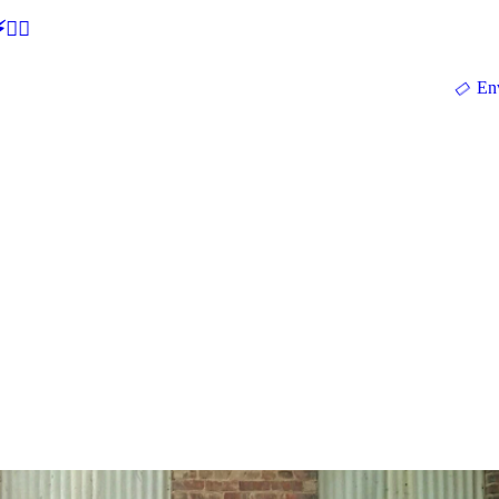
🕵‍♂
En