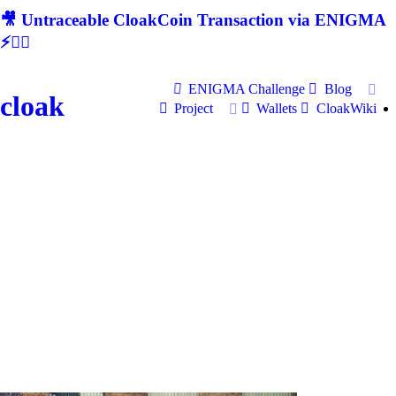
🎥 Untraceable CloakCoin Transaction via ENIGMA
⚡🕵‍♂
ENIGMA Challenge
Blog
cloak
Project
Wallets
CloakWiki