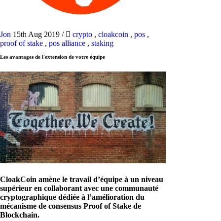
Jon
15th Aug 2019
/
crypto
,
cloakcoin
,
pos
,
proof of stake
,
pos alliance
,
staking
Les avantages de l'extension de votre équipe
CloakCoin amène le travail d’équipe à un niveau
supérieur en collaborant avec une communauté
cryptographique dédiée à l’amélioration du
mécanisme de consensus Proof of Stake de
Blockchain.