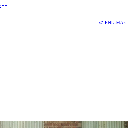
🕵‍♂
ENIGMA Ch