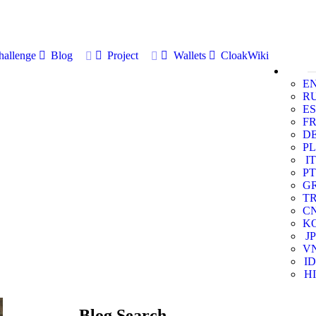
allenge
Blog
Project
Wallets
CloakWiki
E
R
ES
F
D
PL
IT
PT
G
T
C
K
JP
V
ID
HI
Blog Search