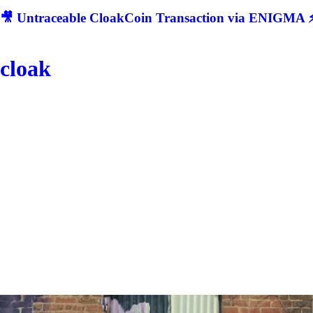
🎥 Untraceable CloakCoin Transaction via ENIGMA ⚡
cloak