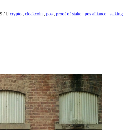
19
/
crypto
,
cloakcoin
,
pos
,
proof of stake
,
pos alliance
,
staking