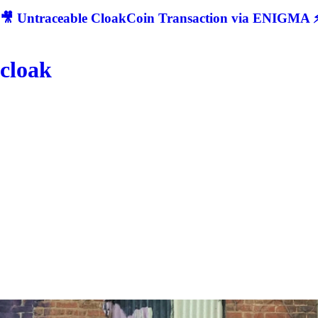
🎥 Untraceable CloakCoin Transaction via ENIGMA ⚡
cloak