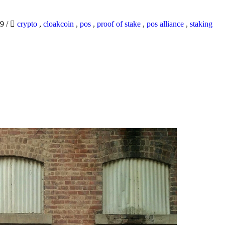
19
/
crypto
,
cloakcoin
,
pos
,
proof of stake
,
pos alliance
,
staking