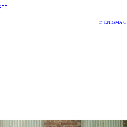
🕵‍♂
ENIGMA Ch