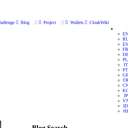
allenge
Blog
Project
Wallets
CloakWiki
E
R
ES
F
D
PL
IT
PT
G
T
C
K
JP
V
ID
HI
Blog Search