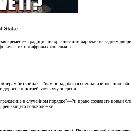
f Stake
енная временем традиция по организации барбекю на заднем дворе, 
 физических и цифровых кошельков.
майнерам биткойна?—?вам понадобится специализированное обо
о дорогие и потребляют кучу энергии.
граждение в случайном порядке?—?и право создавать новый бл
я, решающего головоломки.
птовалюту несмотря ни на что). Процесс такой же простой,