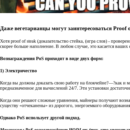
Даже вегетарианцы могут заинтересоваться Proof o
Хотя proof of steak (доказательство стейка, (игра слов) - провер
скорее больше наполнение. В любом случае, это касается ваших
Вознаграждения PoS приходят в виде двух форм:
1) Электричество
Когда вы должны доказать свою работу на блокчейне?—?как и 
предназначенное для вычислений 24/7. Эти установки достаточн
Когда они решают сложные уравнения, майнеры получают возна
существу «отчеканены» из дорогого, энергоемкого оборудовани
Однако PoS использует другой подход.
Механизмы PoS вознаграждают HODLers (тех, кто хранит кри