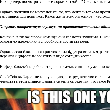
Как пример, посмотрите на все форки Биткойна? Сколько их та
Однако скептики не могут понять, то, что менталитет «мы прот
запутанной для новичков. Какой же из всех биткойнов «настоя
Энергию, потраченную впустую на противопоставление одног
Конечно, в глазах любой команды они являются лучшими. В конц
основную идеологию и способность достигать цели.
Однако, если блокчейн и криптовалюта будут развиваться, раст
перейти к цифровым объятиям в виде сотрудничества.
В сфере блокчейна работают одни из самых сильных умов, но вся
CloakCoin выбирает не конкуренцию, а сотрудничество с члена
членства в этом альянсе, давайте сначала определим, что такое Pr