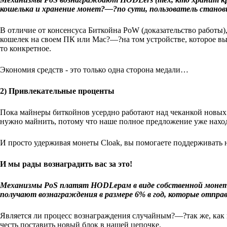
кошелька и хранение монет?—?по сути, пользователь станови
В отличие от консенсуса Биткойна PoW (доказательство работы)
кошелек на своем ПК или Mac?—?на том устройстве, которое вы 
то конкретное.
Экономия средств - это только одна сторона медали…
2) Привлекательные проценты
Пока майнеры биткойнов усердно работают над чеканкой новых м
нужно майнить, потому что наше полное предложение уже нахо
И просто удерживая монеты Cloak, вы помогаете поддерживать н
И мы рады вознаградить вас за это!
Механизмы PoS платят HODLерам в виде собственной монеты
получают вознаграждения в размере 6% в год, которые отпр
Является ли процесс вознаграждения случайным?—?так же, как 
честь поставить новый блок в нашей цепочке.