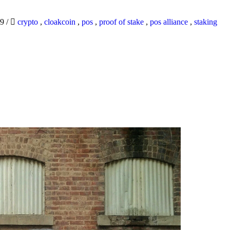
19
/
crypto
,
cloakcoin
,
pos
,
proof of stake
,
pos alliance
,
staking