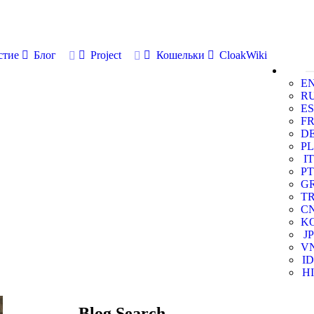
стие
Блог
Project
Кошельки
CloakWiki
E
R
ES
F
D
PL
IT
PT
G
T
C
K
JP
V
ID
HI
Blog Search