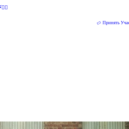
🕵‍♂
Принять Уча