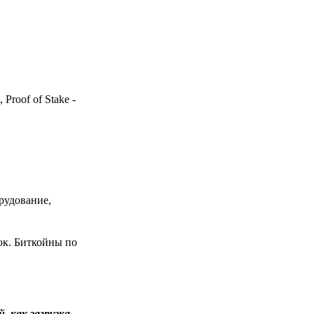
Proof of Stake -
рудование,
ок. Биткойны по
 как загрузка