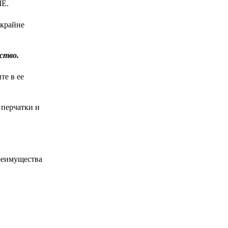
ME.
 крайне
ство.
те в ее
 перчатки и
реимущества