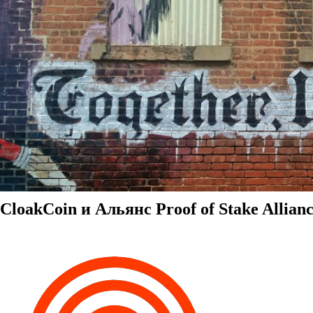
CloakCoin и Альянс Proof of Stake Allian