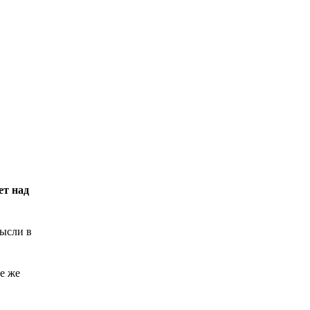
ет над
мысли в
се же