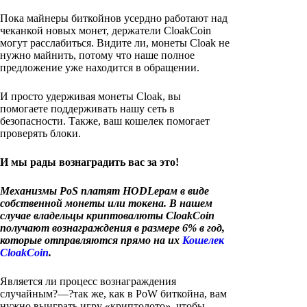
Пока майнеры биткойнов усердно работают над
чеканкой новых монет, держатели CloakCoin
могут расслабиться. Видите ли, монеты Cloak не
нужно майнить, потому что наше полное
предложение уже находится в обращении.
И просто удерживая монеты Cloak, вы
помогаете поддерживать нашу сеть в
безопасности. Также, ваш кошелек помогает
проверять блоки.
И мы рады вознаградить вас за это!
Механизмы PoS платят HODLерам в виде
собственной монеты или токена. В нашем
случае владельцы криптовалюты CloakCoin
получают вознаграждения в размере 6% в год,
которые отправляются прямо на их
Кошелек
CloakCoin
.
Является ли процесс вознаграждения
случайным?—?так же, как в PoW биткойна, вам
нужно выиграть игру «криптолото», чтобы