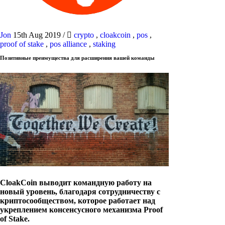
Jon
15th Aug 2019
/
crypto
,
cloakcoin
,
pos
,
proof of stake
,
pos alliance
,
staking
Позитивные преимущества для расширения вашей команды
CloakCoin выводит командную работу на
новый уровень, благодаря сотрудничеству с
криптосообществом, которое работает над
укреплением консенсусного механизма Proof
of Stake.