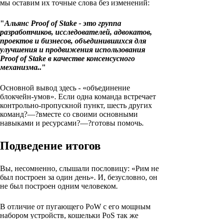
мы оставим их точные слова без изменений:
"
Альянс Proof of Stake - это группа
разработчиков, исследователей, адвокатов,
проектов и бизнесов, объединившихся для
улучшения и продвижения использования
Proof of Stake в качестве консенсусного
механизма..
"
Основной вывод здесь - «объединение
блокчейн-умов». Если одна команда встречает
контрольно-пропускной пункт, шесть других
команд?—?вместе со своими основными
навыками и ресурсами?—?готовы помочь.
Подведение итогов
Вы, несомненно, слышали пословицу: «Рим не
был построен за один день». И, безусловно, он
не был построен одним человеком.
В отличие от пугающего PoW с его мощным
набором устройств, кошельки PoS так же