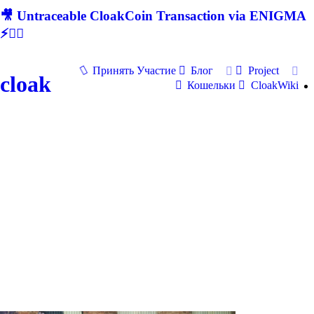
🎥 Untraceable CloakCoin Transaction via ENIGMA
⚡🕵‍♂
Принять Участие
Блог
Project
cloak
Кошельки
CloakWiki