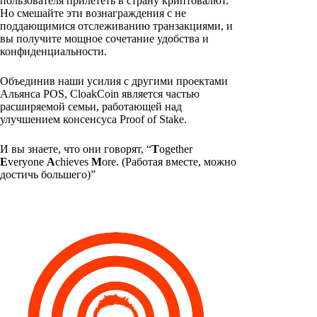
пользователя прилететь в страну криптовалют.
Но смешайте эти вознаграждения с не
поддающимися отслеживанию транзакциями, и
вы получите мощное сочетание удобства и
конфиденциальности.
Объединив наши усилия с другими проектами
Альянса POS, CloakCoin является частью
расширяемой семьи, работающей над
улучшением консенсуса Proof of Stake.
И вы знаете, что они говорят, “
T
ogether
E
veryone
A
chieves
M
ore. (Работая вместе, можно
достичь большего)”