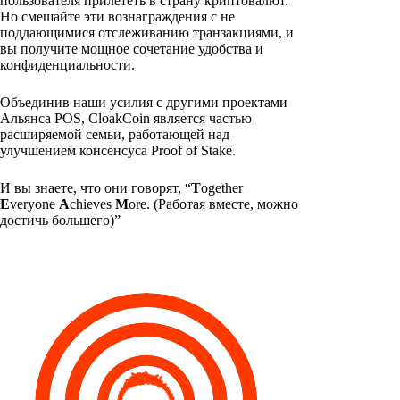
пользователя прилететь в страну криптовалют.
Но смешайте эти вознаграждения с не
поддающимися отслеживанию транзакциями, и
вы получите мощное сочетание удобства и
конфиденциальности.
Объединив наши усилия с другими проектами
Альянса POS, CloakCoin является частью
расширяемой семьи, работающей над
улучшением консенсуса Proof of Stake.
И вы знаете, что они говорят, “
T
ogether
E
veryone
A
chieves
M
ore. (Работая вместе, можно
достичь большего)”