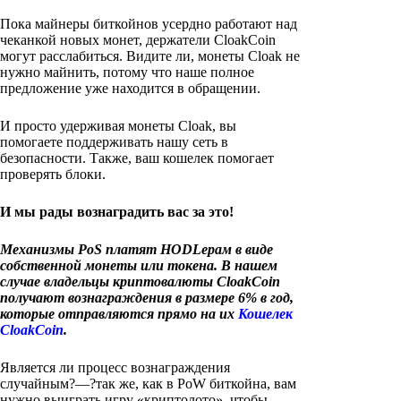
Пока майнеры биткойнов усердно работают над
чеканкой новых монет, держатели CloakCoin
могут расслабиться. Видите ли, монеты Cloak не
нужно майнить, потому что наше полное
предложение уже находится в обращении.
И просто удерживая монеты Cloak, вы
помогаете поддерживать нашу сеть в
безопасности. Также, ваш кошелек помогает
проверять блоки.
И мы рады вознаградить вас за это!
Механизмы PoS платят HODLерам в виде
собственной монеты или токена. В нашем
случае владельцы криптовалюты CloakCoin
получают вознаграждения в размере 6% в год,
которые отправляются прямо на их
Кошелек
CloakCoin
.
Является ли процесс вознаграждения
случайным?—?так же, как в PoW биткойна, вам
нужно выиграть игру «криптолото», чтобы