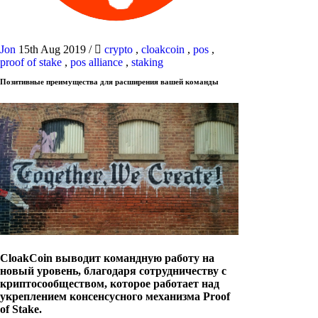
Jon
15th Aug 2019
/
crypto
,
cloakcoin
,
pos
,
proof of stake
,
pos alliance
,
staking
Позитивные преимущества для расширения вашей команды
CloakCoin выводит командную работу на
новый уровень, благодаря сотрудничеству с
криптосообществом, которое работает над
укреплением консенсусного механизма Proof
of Stake.