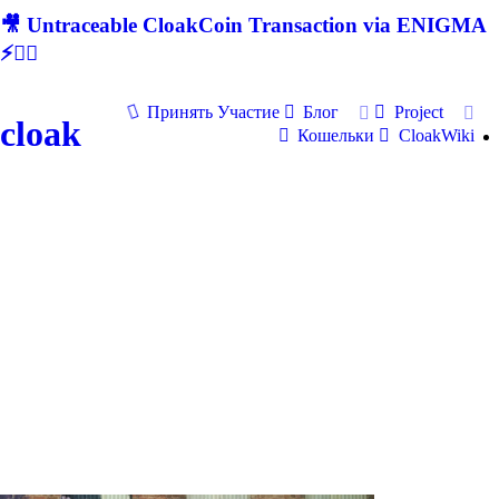
🎥 Untraceable CloakCoin Transaction via ENIGMA
⚡🕵‍♂
Принять Участие
Блог
Project
cloak
Кошельки
CloakWiki