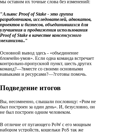
мы оставим их точные слова без изменений:
"
Альянс Proof of Stake - это группа
разработчиков, исследователей, адвокатов,
проектов и бизнесов, объединившихся для
улучшения и продвижения использования
Proof of Stake в качестве консенсусного
механизма..
"
Основной вывод здесь - «объединение
блокчейн-умов». Если одна команда встречает
контрольно-пропускной пункт, шесть других
команд?—?вместе со своими основными
навыками и ресурсами?—?готовы помочь.
Подведение итогов
Вы, несомненно, слышали пословицу: «Рим не
был построен за один день». И, безусловно, он
не был построен одним человеком.
В отличие от пугающего PoW с его мощным
набором устройств, кошельки PoS так же