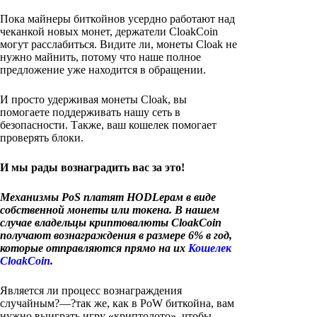
Пока майнеры биткойнов усердно работают над
чеканкой новых монет, держатели CloakCoin
могут расслабиться. Видите ли, монеты Cloak не
нужно майнить, потому что наше полное
предложение уже находится в обращении.
И просто удерживая монеты Cloak, вы
помогаете поддерживать нашу сеть в
безопасности. Также, ваш кошелек помогает
проверять блоки.
И мы рады вознаградить вас за это!
Механизмы PoS платят HODLерам в виде
собственной монеты или токена. В нашем
случае владельцы криптовалюты CloakCoin
получают вознаграждения в размере 6% в год,
которые отправляются прямо на их
Кошелек
CloakCoin
.
Является ли процесс вознаграждения
случайным?—?так же, как в PoW биткойна, вам
нужно выиграть игру «криптолото», чтобы