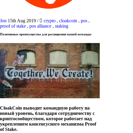
Jon
15th Aug 2019
/
crypto
,
cloakcoin
,
pos
,
proof of stake
,
pos alliance
,
staking
Позитивные преимущества для расширения вашей команды
CloakCoin выводит командную работу на
новый уровень, благодаря сотрудничеству с
криптосообществом, которое работает над
укреплением консенсусного механизма Proof
of Stake.