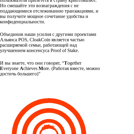
пользователя прилететь в страну криптовалют.
Но смешайте эти вознаграждения с не
поддающимися отслеживанию транзакциями, и
вы получите мощное сочетание удобства и
конфиденциальности.
Объединив наши усилия с другими проектами
Альянса POS, CloakCoin является частью
расширяемой семьи, работающей над
улучшением консенсуса Proof of Stake.
И вы знаете, что они говорят, “
T
ogether
E
veryone
A
chieves
M
ore. (Работая вместе, можно
достичь большего)”