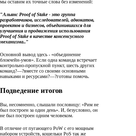
мы оставим их точные слова без изменений:
"
Альянс Proof of Stake - это группа
разработчиков, исследователей, адвокатов,
проектов и бизнесов, объединившихся для
улучшения и продвижения использования
Proof of Stake в качестве консенсусного
механизма..
"
Основной вывод здесь - «объединение
блокчейн-умов». Если одна команда встречает
контрольно-пропускной пункт, шесть других
команд?—?вместе со своими основными
навыками и ресурсами?—?готовы помочь.
Подведение итогов
Вы, несомненно, слышали пословицу: «Рим не
был построен за один день». И, безусловно, он
не был построен одним человеком.
В отличие от пугающего PoW с его мощным
набором устройств, кошельки PoS так же