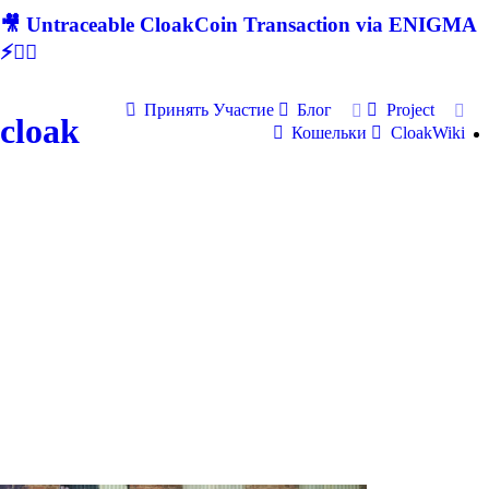
🎥 Untraceable CloakCoin Transaction via ENIGMA
⚡🕵‍♂
Принять Участие
Блог
Project
cloak
Кошельки
CloakWiki