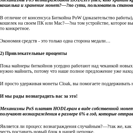
кошелька и хранение монет?—?по сути, пользователь станови
В отличие от консенсуса Биткойна PoW (доказательство работы)
кошелек на своем ПК или Mac?—?на том устройстве, которое вы 
то конкретное.
Экономия средств - это только одна сторона медали…
2) Привлекательные проценты
Пока майнеры биткойнов усердно работают над чеканкой новых м
нужно майнить, потому что наше полное предложение уже нахо
И просто удерживая монеты Cloak, вы помогаете поддерживать н
И мы рады вознаградить вас за это!
Механизмы PoS платят HODLерам в виде собственной монеты
получают вознаграждения в размере 6% в год, которые отпр
Является ли процесс вознаграждения случайным?—?так же, как 
честь поставить новый блок в нашей цепочке.