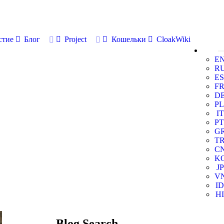
стие
Блог
Project
Кошельки
CloakWiki
E
R
ES
F
D
PL
IT
PT
G
T
C
K
JP
V
ID
HI
Blog Search