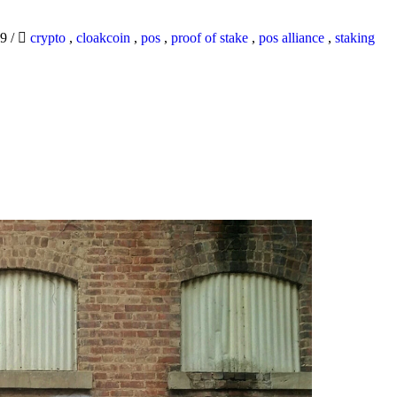
19
/
crypto
,
cloakcoin
,
pos
,
proof of stake
,
pos alliance
,
staking