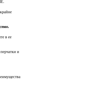
ME.
 крайне
ство.
те в ее
 перчатки и
реимущества