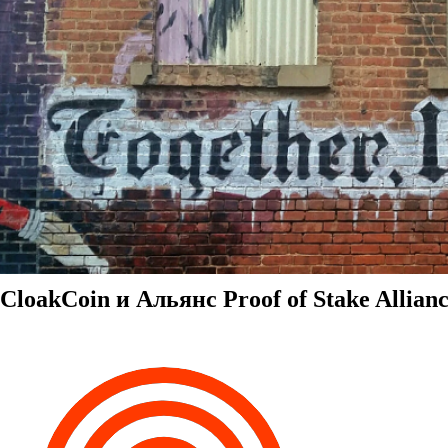
CloakCoin и Альянс Proof of Stake Allian