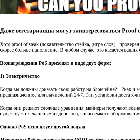
Даже вегетарианцы могут заинтересоваться Proof o
Хотя proof of steak (доказательство стейка, (игра слов) - провер
скорее больше наполнение. В любом случае, это касается ваших
Вознаграждения PoS приходят в виде двух форм:
1) Электричество
Когда вы должны доказать свою работу на блокчейне?—?как и 
предназначенное для вычислений 24/7. Эти установки достаточн
Когда они решают сложные уравнения, майнеры получают возна
существу «отчеканены» из дорогого, энергоемкого оборудовани
Однако PoS использует другой подход.
Механизмы PoS вознаграждают HODLers (тех, кто хранит кри