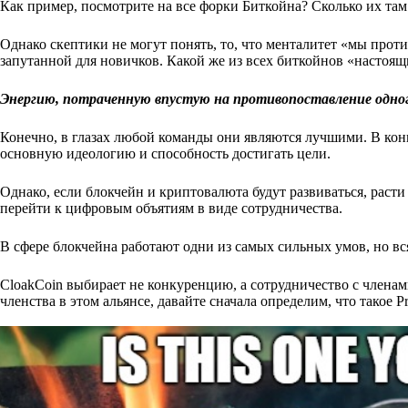
Как пример, посмотрите на все форки Биткойна? Сколько их та
Однако скептики не могут понять, то, что менталитет «мы прот
запутанной для новичков. Какой же из всех биткойнов «настоя
Энергию, потраченную впустую на противопоставление одног
Конечно, в глазах любой команды они являются лучшими. В конц
основную идеологию и способность достигать цели.
Однако, если блокчейн и криптовалюта будут развиваться, раст
перейти к цифровым объятиям в виде сотрудничества.
В сфере блокчейна работают одни из самых сильных умов, но вся
CloakCoin выбирает не конкуренцию, а сотрудничество с члена
членства в этом альянсе, давайте сначала определим, что такое Pr