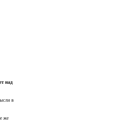
ет над
мысли в
се же