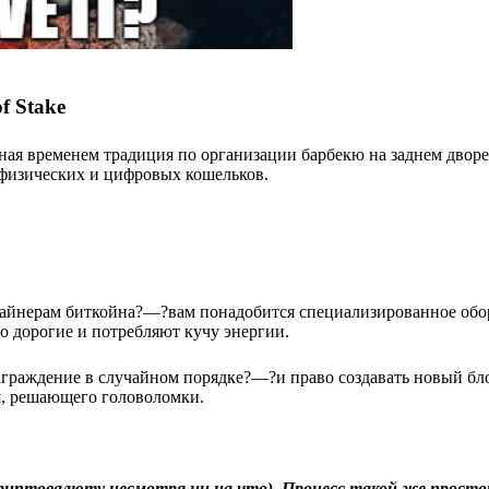
f Stake
енная временем традиция по организации барбекю на заднем дворе, 
 физических и цифровых кошельков.
майнерам биткойна?—?вам понадобится специализированное обо
о дорогие и потребляют кучу энергии.
граждение в случайном порядке?—?и право создавать новый бл
я, решающего головоломки.
птовалюту несмотря ни на что). Процесс такой же простой,