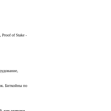
Proof of Stake -
рудование,
ок. Биткойны по
 как загрузка