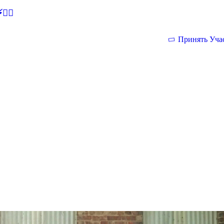
🕵‍♂
Принять Уча