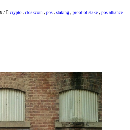
19
/
crypto
,
cloakcoin
,
pos
,
staking
,
proof of stake
,
pos alliance