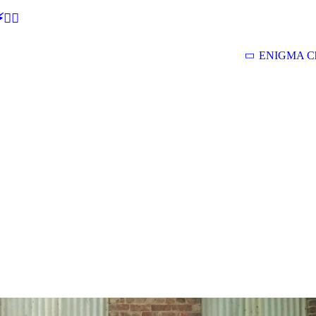
🕵‍♂
ENIGMA Ch