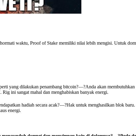
ormati waktu, Proof of Stake memiliki nilai lebih mengisi. Untuk domp
perti yang dilakukan penambang bitcoin?—?Anda akan membutuhkan 
 Rig ini sangat mahal dan menghabiskan banyak energi.
dapatkan hadiah secara acak?—?Hak untuk menghasilkan blok baru. 
aus energi.
a mengunduh dompet dan menyimpan koin di dalamnya?—?Pada da