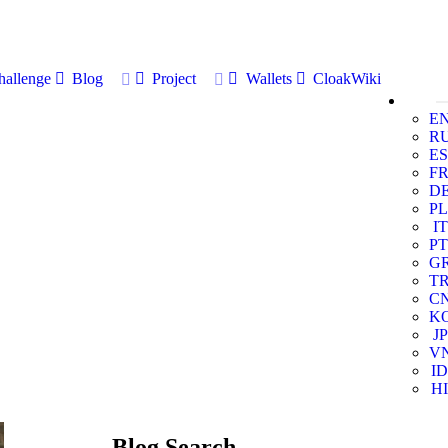
allenge
Blog
Project
Wallets
CloakWiki
E
R
ES
F
D
PL
IT
PT
G
T
C
K
JP
V
ID
HI
Blog Search