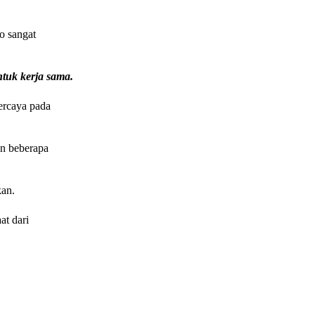
o sangat
ntuk kerja sama.
percaya pada
an beberapa
kan.
at dari