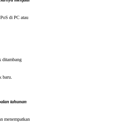
 PoS di PC atau
uk ditambang
 baru.
balan tahunan
tan menempatkan