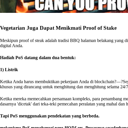
Vegetarian Juga Dapat Menikmati Proof of Stake
Meskipun proof of steak adalah tradisi BBQ halaman belakang yang dih
digital Anda.
Hadiah PoS datang dalam dua bentuk:
1) Listrik
Ketika Anda harus membuktikan pekerjaan Anda di blockchain?—?Se
khusus yang dirancang untuk menghitung dan menghitung selama 24/7.
Ketika mereka memecahkan persamaan kompleks, para penambang men
dasarnya 'dicetak' dari teka-teki pemecahan peralatan yang mahal dan h
Tapi PoS menggunakan pendekatan yang berbeda.
mekanisme PoS menghargai para HODLers. Prosesnya sesederhan