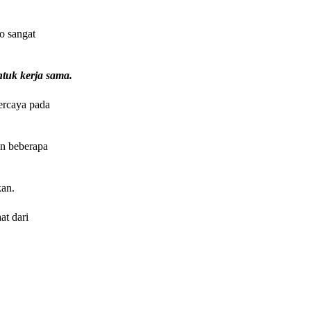
o sangat
ntuk kerja sama.
percaya pada
an beberapa
kan.
at dari