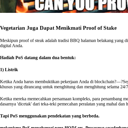
Vegetarian Juga Dapat Menikmati Proof of Stake
Meskipun proof of steak adalah tradisi BBQ halaman belakang yang dih
digital Anda.
Hadiah PoS datang dalam dua bentuk:
1) Listrik
Ketika Anda harus membuktikan pekerjaan Anda di blockchain?—?Se
khusus yang dirancang untuk menghitung dan menghitung selama 24/7.
Ketika mereka memecahkan persamaan kompleks, para penambang men
dasarnya 'dicetak' dari teka-teki pemecahan peralatan yang mahal dan h
Tapi PoS menggunakan pendekatan yang berbeda.
mekanisme PoS menghargai para HODLers. Prosesnya sesederhan