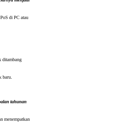
 PoS di PC atau
uk ditambang
 baru.
balan tahunan
tan menempatkan