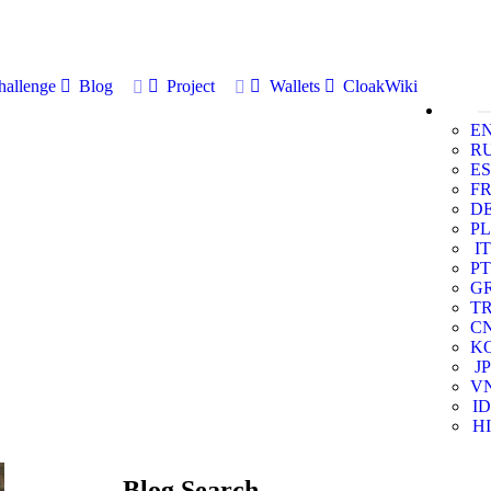
allenge
Blog
Project
Wallets
CloakWiki
E
R
ES
F
D
PL
IT
PT
G
T
C
K
JP
V
ID
HI
Blog Search