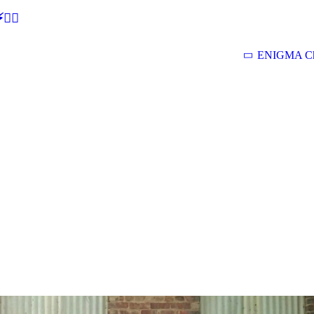
🕵‍♂
ENIGMA Ch