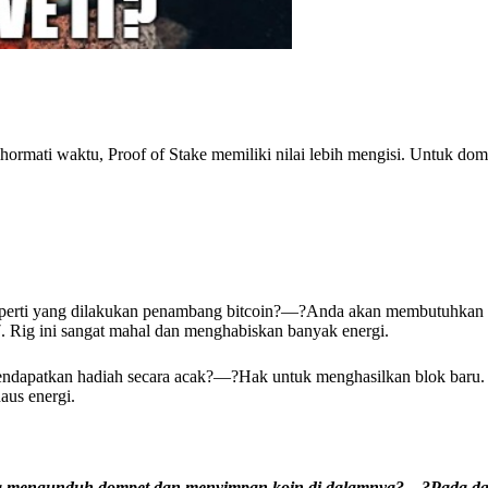
ormati waktu, Proof of Stake memiliki nilai lebih mengisi. Untuk domp
perti yang dilakukan penambang bitcoin?—?Anda akan membutuhkan 
 Rig ini sangat mahal dan menghabiskan banyak energi.
dapatkan hadiah secara acak?—?Hak untuk menghasilkan blok baru. 
aus energi.
a mengunduh dompet dan menyimpan koin di dalamnya?—?Pada da