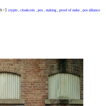
19
/
crypto
,
cloakcoin
,
pos
,
staking
,
proof of stake
,
pos alliance