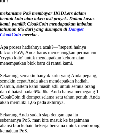
itu !
mekanisme PoS membayar HODLers dalam
bentuk koin atau token asli proyek. Dalam kasus
kami, pemilik CloakCoin mendapatkan imbalan
tahunan 6% dari yang disimpan di
Dompet
CloakCoin
mereka .
Apa proses hadiahnya acak?—?seperti halnya
bitcoin PoW, Anda harus memenangkan permainan
'crypto lotto' untuk mendapatkan kehormatan
menempatkan blok baru di rantai kami.
Sekarang, semakin banyak koin yang Anda pegang,
semakin cepat Anda akan mendapatkan hadiah.
Namun, sistem kami masih adil untuk semua orang
dan dibatasi pada 6%. Jika Anda hanya memegang 1
CloakCoin di dompet selama satu tahun penuh, Anda
akan memiliki 1,06 pada akhirnya.
Sekarang Anda sudah siap dengan apa itu
sebenarnya PoS, mari kita masuk ke bagaimana
aliansi blockchain bekerja bersama untuk mendorong
kemajuan PoS.