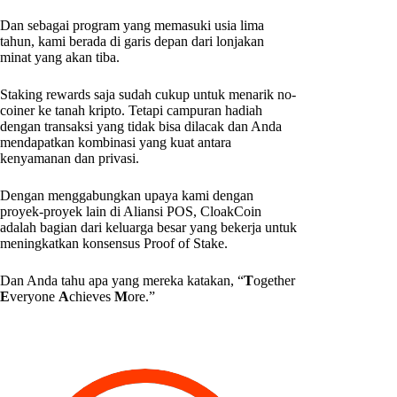
Dan sebagai program yang memasuki usia lima
tahun, kami berada di garis depan dari lonjakan
minat yang akan tiba.
Staking rewards saja sudah cukup untuk menarik no-
coiner ke tanah kripto. Tetapi campuran hadiah
dengan transaksi yang tidak bisa dilacak dan Anda
mendapatkan kombinasi yang kuat antara
kenyamanan dan privasi.
Dengan menggabungkan upaya kami dengan
proyek-proyek lain di Aliansi POS, CloakCoin
adalah bagian dari keluarga besar yang bekerja untuk
meningkatkan konsensus Proof of Stake.
Dan Anda tahu apa yang mereka katakan, “
T
ogether
E
veryone
A
chieves
M
ore.”