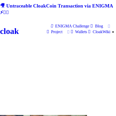
🎥 Untraceable CloakCoin Transaction via ENIGMA
⚡🕵‍♂
ENIGMA Challenge
Blog
cloak
Project
Wallets
CloakWiki