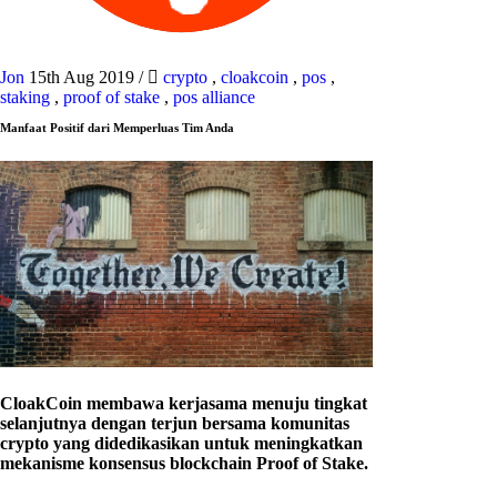
Jon
15th Aug 2019
/
crypto
,
cloakcoin
,
pos
,
staking
,
proof of stake
,
pos alliance
Manfaat Positif dari Memperluas Tim Anda
CloakCoin membawa kerjasama menuju tingkat
selanjutnya dengan terjun bersama komunitas
crypto yang didedikasikan untuk meningkatkan
mekanisme konsensus blockchain Proof of Stake.