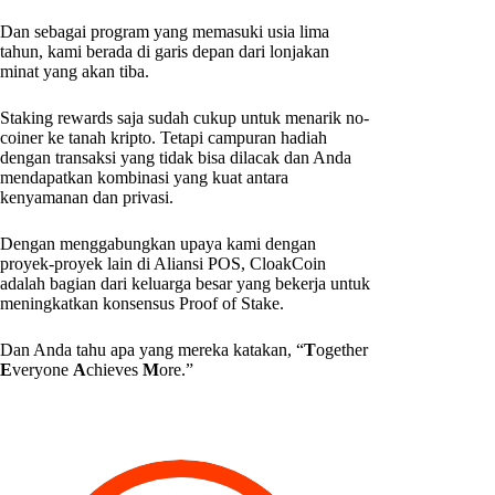
Dan sebagai program yang memasuki usia lima
tahun, kami berada di garis depan dari lonjakan
minat yang akan tiba.
Staking rewards saja sudah cukup untuk menarik no-
coiner ke tanah kripto. Tetapi campuran hadiah
dengan transaksi yang tidak bisa dilacak dan Anda
mendapatkan kombinasi yang kuat antara
kenyamanan dan privasi.
Dengan menggabungkan upaya kami dengan
proyek-proyek lain di Aliansi POS, CloakCoin
adalah bagian dari keluarga besar yang bekerja untuk
meningkatkan konsensus Proof of Stake.
Dan Anda tahu apa yang mereka katakan, “
T
ogether
E
veryone
A
chieves
M
ore.”