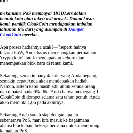
itu !
mekanisme PoS membayar HODLers dalam
bentuk koin atau token asli proyek. Dalam kasus
kami, pemilik CloakCoin mendapatkan imbalan
tahunan 6% dari yang disimpan di
Dompet
CloakCoin
mereka .
Apa proses hadiahnya acak?—?seperti halnya
bitcoin PoW, Anda harus memenangkan permainan
'crypto lotto' untuk mendapatkan kehormatan
menempatkan blok baru di rantai kami.
Sekarang, semakin banyak koin yang Anda pegang,
semakin cepat Anda akan mendapatkan hadiah.
Namun, sistem kami masih adil untuk semua orang
dan dibatasi pada 6%. Jika Anda hanya memegang 1
CloakCoin di dompet selama satu tahun penuh, Anda
akan memiliki 1,06 pada akhirnya.
Sekarang Anda sudah siap dengan apa itu
sebenarnya PoS, mari kita masuk ke bagaimana
aliansi blockchain bekerja bersama untuk mendorong
kemajuan PoS.