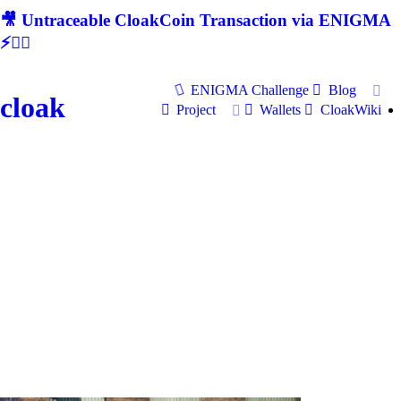
🎥 Untraceable CloakCoin Transaction via ENIGMA
⚡🕵‍♂
ENIGMA Challenge
Blog
cloak
Project
Wallets
CloakWiki