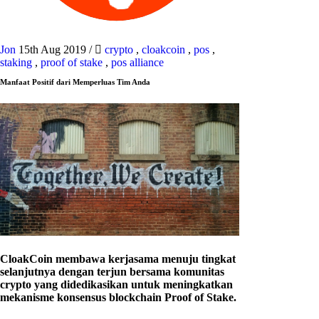
Jon
15th Aug 2019
/
crypto
,
cloakcoin
,
pos
,
staking
,
proof of stake
,
pos alliance
Manfaat Positif dari Memperluas Tim Anda
CloakCoin membawa kerjasama menuju tingkat
selanjutnya dengan terjun bersama komunitas
crypto yang didedikasikan untuk meningkatkan
mekanisme konsensus blockchain Proof of Stake.