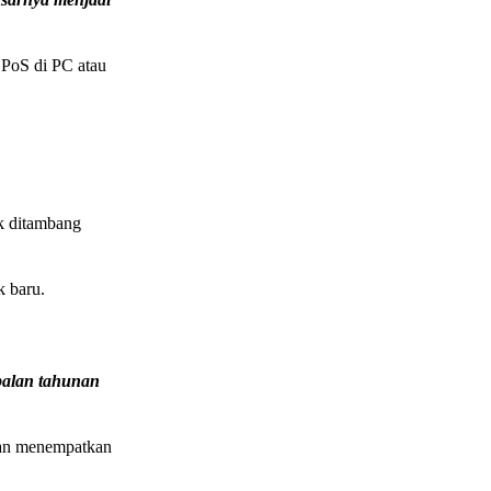
 PoS di PC atau
uk ditambang
 baru.
balan tahunan
tan menempatkan