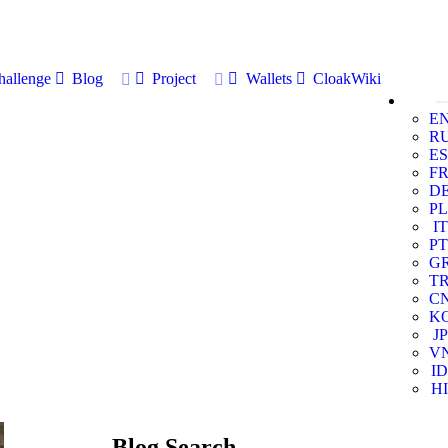
allenge
Blog
Project
Wallets
CloakWiki
E
R
ES
F
D
PL
IT
PT
G
T
C
K
JP
V
ID
HI
Blog Search