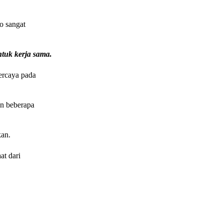
o sangat
ntuk kerja sama.
percaya pada
an beberapa
kan.
at dari