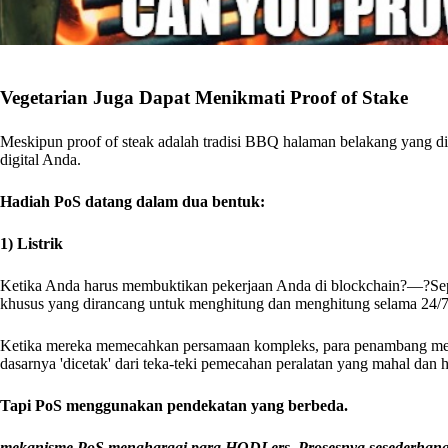
Vegetarian Juga Dapat Menikmati Proof of Stake
Meskipun proof of steak adalah tradisi BBQ halaman belakang yang dih
digital Anda.
Hadiah PoS datang dalam dua bentuk:
1) Listrik
Ketika Anda harus membuktikan pekerjaan Anda di blockchain?—?Se
khusus yang dirancang untuk menghitung dan menghitung selama 24/7.
Ketika mereka memecahkan persamaan kompleks, para penambang men
dasarnya 'dicetak' dari teka-teki pemecahan peralatan yang mahal dan h
Tapi PoS menggunakan pendekatan yang berbeda.
mekanisme PoS menghargai para HODLers. Prosesnya sesederhan