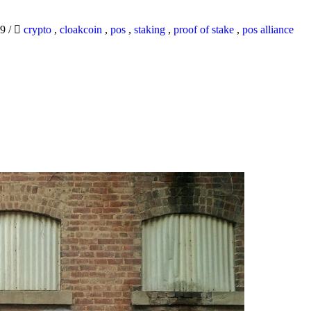
19
/
crypto
,
cloakcoin
,
pos
,
staking
,
proof of stake
,
pos alliance