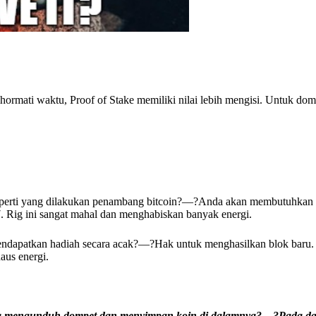
ormati waktu, Proof of Stake memiliki nilai lebih mengisi. Untuk domp
perti yang dilakukan penambang bitcoin?—?Anda akan membutuhkan 
 Rig ini sangat mahal dan menghabiskan banyak energi.
dapatkan hadiah secara acak?—?Hak untuk menghasilkan blok baru. 
aus energi.
a mengunduh dompet dan menyimpan koin di dalamnya?—?Pada da