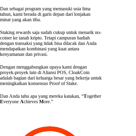
Dan sebagai program yang memasuki usia lima
tahun, kami berada di garis depan dari lonjakan
minat yang akan tiba.
Staking rewards saja sudah cukup untuk menarik no-
coiner ke tanah kripto. Tetapi campuran hadiah
dengan transaksi yang tidak bisa dilacak dan Anda
mendapatkan kombinasi yang kuat antara
kenyamanan dan privasi.
Dengan menggabungkan upaya kami dengan
proyek-proyek lain di Aliansi POS, CloakCoin
adalah bagian dari keluarga besar yang bekerja untuk
meningkatkan konsensus Proof of Stake.
Dan Anda tahu apa yang mereka katakan, “
T
ogether
E
veryone
A
chieves
M
ore.”