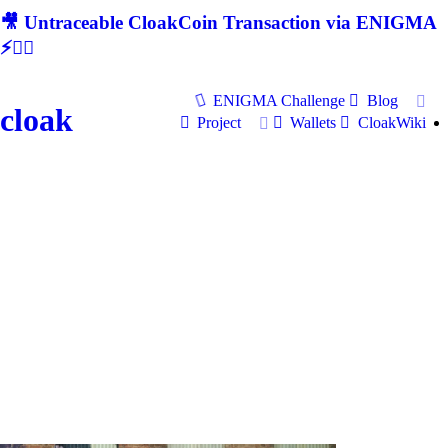
🎥 Untraceable CloakCoin Transaction via ENIGMA
⚡🕵‍♂
ENIGMA Challenge
Blog
cloak
Project
Wallets
CloakWiki