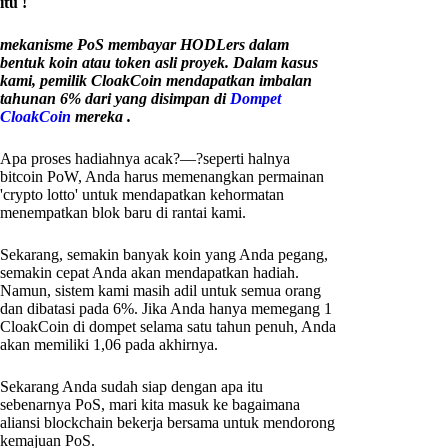
itu !
mekanisme PoS membayar HODLers dalam
bentuk koin atau token asli proyek. Dalam kasus
kami, pemilik CloakCoin mendapatkan imbalan
tahunan 6% dari yang disimpan di
Dompet
CloakCoin
mereka .
Apa proses hadiahnya acak?—?seperti halnya
bitcoin PoW, Anda harus memenangkan permainan
'crypto lotto' untuk mendapatkan kehormatan
menempatkan blok baru di rantai kami.
Sekarang, semakin banyak koin yang Anda pegang,
semakin cepat Anda akan mendapatkan hadiah.
Namun, sistem kami masih adil untuk semua orang
dan dibatasi pada 6%. Jika Anda hanya memegang 1
CloakCoin di dompet selama satu tahun penuh, Anda
akan memiliki 1,06 pada akhirnya.
Sekarang Anda sudah siap dengan apa itu
sebenarnya PoS, mari kita masuk ke bagaimana
aliansi blockchain bekerja bersama untuk mendorong
kemajuan PoS.