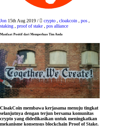
Jon
15th Aug 2019
/
crypto
,
cloakcoin
,
pos
,
staking
,
proof of stake
,
pos alliance
Manfaat Positif dari Memperluas Tim Anda
CloakCoin membawa kerjasama menuju tingkat
selanjutnya dengan terjun bersama komunitas
crypto yang didedikasikan untuk meningkatkan
mekanisme konsensus blockchain Proof of Stake.