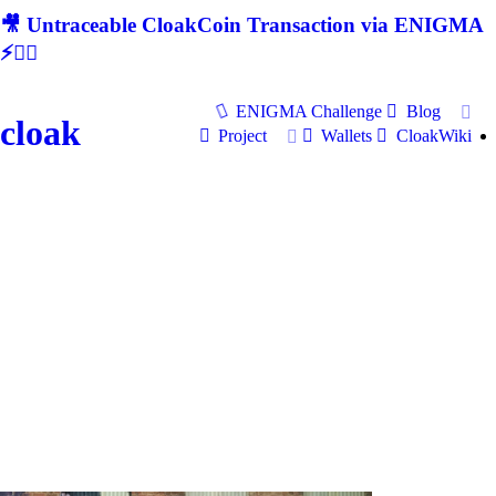
🎥 Untraceable CloakCoin Transaction via ENIGMA
⚡🕵‍♂
ENIGMA Challenge
Blog
cloak
Project
Wallets
CloakWiki