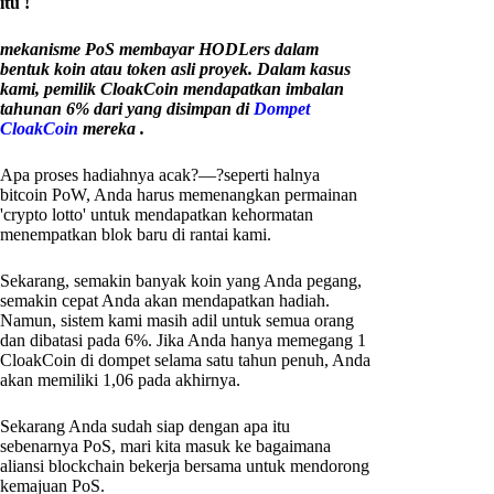
itu !
mekanisme PoS membayar HODLers dalam
bentuk koin atau token asli proyek. Dalam kasus
kami, pemilik CloakCoin mendapatkan imbalan
tahunan 6% dari yang disimpan di
Dompet
CloakCoin
mereka .
Apa proses hadiahnya acak?—?seperti halnya
bitcoin PoW, Anda harus memenangkan permainan
'crypto lotto' untuk mendapatkan kehormatan
menempatkan blok baru di rantai kami.
Sekarang, semakin banyak koin yang Anda pegang,
semakin cepat Anda akan mendapatkan hadiah.
Namun, sistem kami masih adil untuk semua orang
dan dibatasi pada 6%. Jika Anda hanya memegang 1
CloakCoin di dompet selama satu tahun penuh, Anda
akan memiliki 1,06 pada akhirnya.
Sekarang Anda sudah siap dengan apa itu
sebenarnya PoS, mari kita masuk ke bagaimana
aliansi blockchain bekerja bersama untuk mendorong
kemajuan PoS.