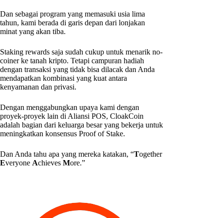
Dan sebagai program yang memasuki usia lima
tahun, kami berada di garis depan dari lonjakan
minat yang akan tiba.
Staking rewards saja sudah cukup untuk menarik no-
coiner ke tanah kripto. Tetapi campuran hadiah
dengan transaksi yang tidak bisa dilacak dan Anda
mendapatkan kombinasi yang kuat antara
kenyamanan dan privasi.
Dengan menggabungkan upaya kami dengan
proyek-proyek lain di Aliansi POS, CloakCoin
adalah bagian dari keluarga besar yang bekerja untuk
meningkatkan konsensus Proof of Stake.
Dan Anda tahu apa yang mereka katakan, “
T
ogether
E
veryone
A
chieves
M
ore.”