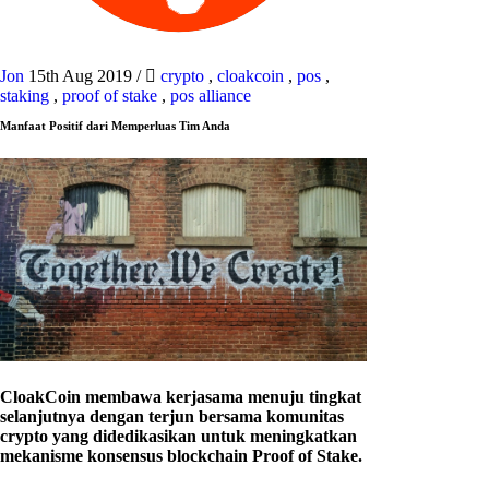
Jon
15th Aug 2019
/
crypto
,
cloakcoin
,
pos
,
staking
,
proof of stake
,
pos alliance
Manfaat Positif dari Memperluas Tim Anda
CloakCoin membawa kerjasama menuju tingkat
selanjutnya dengan terjun bersama komunitas
crypto yang didedikasikan untuk meningkatkan
mekanisme konsensus blockchain Proof of Stake.