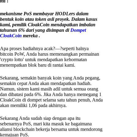
itu !
mekanisme PoS membayar HODLers dalam
bentuk koin atau token asli proyek. Dalam kasus
kami, pemilik CloakCoin mendapatkan imbalan
tahunan 6% dari yang disimpan di
Dompet
CloakCoin
mereka .
Apa proses hadiahnya acak?—?seperti halnya
bitcoin PoW, Anda harus memenangkan permainan
'crypto lotto' untuk mendapatkan kehormatan
menempatkan blok baru di rantai kami.
Sekarang, semakin banyak koin yang Anda pegang,
semakin cepat Anda akan mendapatkan hadiah.
Namun, sistem kami masih adil untuk semua orang
dan dibatasi pada 6%. Jika Anda hanya memegang 1
CloakCoin di dompet selama satu tahun penuh, Anda
akan memiliki 1,06 pada akhirnya.
Sekarang Anda sudah siap dengan apa itu
sebenarnya PoS, mari kita masuk ke bagaimana
aliansi blockchain bekerja bersama untuk mendorong
kemajuan PoS.