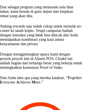
Dan sebagai program yang memasuki usia lima
tahun, kami berada di garis depan dari lonjakan
minat yang akan tiba.
Staking rewards saja sudah cukup untuk menarik no-
coiner ke tanah kripto. Tetapi campuran hadiah
dengan transaksi yang tidak bisa dilacak dan Anda
mendapatkan kombinasi yang kuat antara
kenyamanan dan privasi.
Dengan menggabungkan upaya kami dengan
proyek-proyek lain di Aliansi POS, CloakCoin
adalah bagian dari keluarga besar yang bekerja untuk
meningkatkan konsensus Proof of Stake.
Dan Anda tahu apa yang mereka katakan, “
T
ogether
E
veryone
A
chieves
M
ore.”