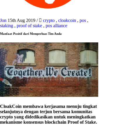
Jon
15th Aug 2019
/
crypto
,
cloakcoin
,
pos
,
staking
,
proof of stake
,
pos alliance
Manfaat Positif dari Memperluas Tim Anda
CloakCoin membawa kerjasama menuju tingkat
selanjutnya dengan terjun bersama komunitas
crypto yang didedikasikan untuk meningkatkan
mekanisme konsensus blockchain Proof of Stake.