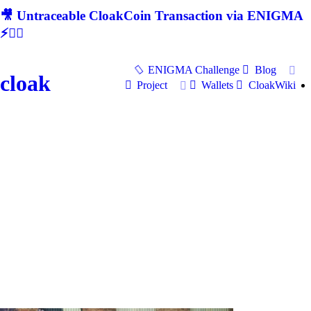
🎥 Untraceable CloakCoin Transaction via ENIGMA
⚡🕵‍♂
ENIGMA Challenge
Blog
cloak
Project
Wallets
CloakWiki