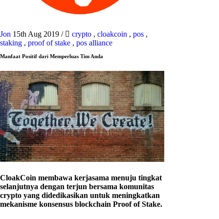
Jon
15th Aug 2019
/
crypto
,
cloakcoin
,
pos
,
staking
,
proof of stake
,
pos alliance
Manfaat Positif dari Memperluas Tim Anda
CloakCoin membawa kerjasama menuju tingkat
selanjutnya dengan terjun bersama komunitas
crypto yang didedikasikan untuk meningkatkan
mekanisme konsensus blockchain Proof of Stake.