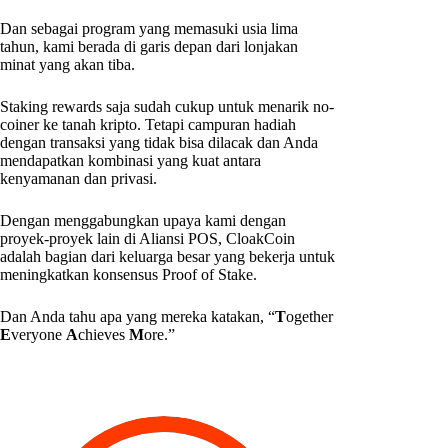
Dan sebagai program yang memasuki usia lima
tahun, kami berada di garis depan dari lonjakan
minat yang akan tiba.
Staking rewards saja sudah cukup untuk menarik no-
coiner ke tanah kripto. Tetapi campuran hadiah
dengan transaksi yang tidak bisa dilacak dan Anda
mendapatkan kombinasi yang kuat antara
kenyamanan dan privasi.
Dengan menggabungkan upaya kami dengan
proyek-proyek lain di Aliansi POS, CloakCoin
adalah bagian dari keluarga besar yang bekerja untuk
meningkatkan konsensus Proof of Stake.
Dan Anda tahu apa yang mereka katakan, “
T
ogether
E
veryone
A
chieves
M
ore.”