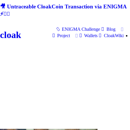
🎥 Untraceable CloakCoin Transaction via ENIGMA
⚡🕵‍♂
ENIGMA Challenge
Blog
cloak
Project
Wallets
CloakWiki