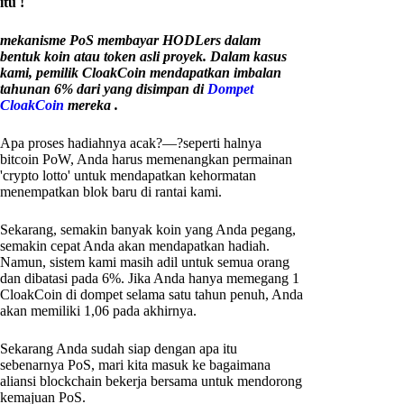
itu !
mekanisme PoS membayar HODLers dalam
bentuk koin atau token asli proyek. Dalam kasus
kami, pemilik CloakCoin mendapatkan imbalan
tahunan 6% dari yang disimpan di
Dompet
CloakCoin
mereka .
Apa proses hadiahnya acak?—?seperti halnya
bitcoin PoW, Anda harus memenangkan permainan
'crypto lotto' untuk mendapatkan kehormatan
menempatkan blok baru di rantai kami.
Sekarang, semakin banyak koin yang Anda pegang,
semakin cepat Anda akan mendapatkan hadiah.
Namun, sistem kami masih adil untuk semua orang
dan dibatasi pada 6%. Jika Anda hanya memegang 1
CloakCoin di dompet selama satu tahun penuh, Anda
akan memiliki 1,06 pada akhirnya.
Sekarang Anda sudah siap dengan apa itu
sebenarnya PoS, mari kita masuk ke bagaimana
aliansi blockchain bekerja bersama untuk mendorong
kemajuan PoS.