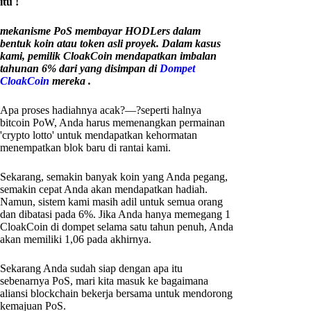
itu !
mekanisme PoS membayar HODLers dalam
bentuk koin atau token asli proyek. Dalam kasus
kami, pemilik CloakCoin mendapatkan imbalan
tahunan 6% dari yang disimpan di
Dompet
CloakCoin
mereka .
Apa proses hadiahnya acak?—?seperti halnya
bitcoin PoW, Anda harus memenangkan permainan
'crypto lotto' untuk mendapatkan kehormatan
menempatkan blok baru di rantai kami.
Sekarang, semakin banyak koin yang Anda pegang,
semakin cepat Anda akan mendapatkan hadiah.
Namun, sistem kami masih adil untuk semua orang
dan dibatasi pada 6%. Jika Anda hanya memegang 1
CloakCoin di dompet selama satu tahun penuh, Anda
akan memiliki 1,06 pada akhirnya.
Sekarang Anda sudah siap dengan apa itu
sebenarnya PoS, mari kita masuk ke bagaimana
aliansi blockchain bekerja bersama untuk mendorong
kemajuan PoS.