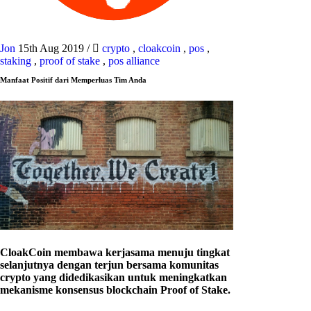
Jon
15th Aug 2019
/
crypto
,
cloakcoin
,
pos
,
staking
,
proof of stake
,
pos alliance
Manfaat Positif dari Memperluas Tim Anda
CloakCoin membawa kerjasama menuju tingkat
selanjutnya dengan terjun bersama komunitas
crypto yang didedikasikan untuk meningkatkan
mekanisme konsensus blockchain Proof of Stake.