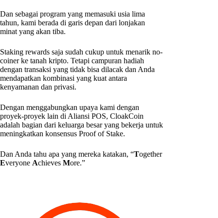
Dan sebagai program yang memasuki usia lima
tahun, kami berada di garis depan dari lonjakan
minat yang akan tiba.
Staking rewards saja sudah cukup untuk menarik no-
coiner ke tanah kripto. Tetapi campuran hadiah
dengan transaksi yang tidak bisa dilacak dan Anda
mendapatkan kombinasi yang kuat antara
kenyamanan dan privasi.
Dengan menggabungkan upaya kami dengan
proyek-proyek lain di Aliansi POS, CloakCoin
adalah bagian dari keluarga besar yang bekerja untuk
meningkatkan konsensus Proof of Stake.
Dan Anda tahu apa yang mereka katakan, “
T
ogether
E
veryone
A
chieves
M
ore.”