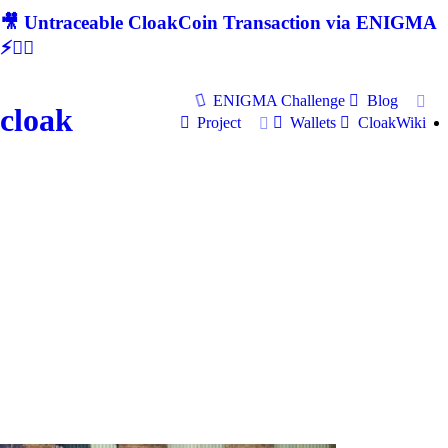
🎥 Untraceable CloakCoin Transaction via ENIGMA
⚡🕵‍♂
ENIGMA Challenge
Blog
cloak
Project
Wallets
CloakWiki