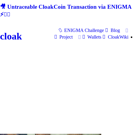
🎥 Untraceable CloakCoin Transaction via ENIGMA
⚡🕵‍♂
ENIGMA Challenge
Blog
cloak
Project
Wallets
CloakWiki