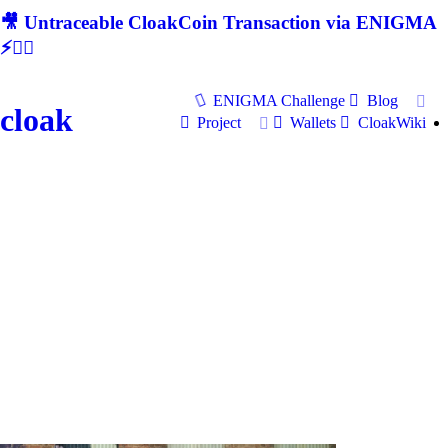
🎥 Untraceable CloakCoin Transaction via ENIGMA
⚡🕵‍♂
ENIGMA Challenge
Blog
cloak
Project
Wallets
CloakWiki