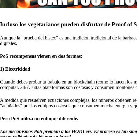
Incluso los vegetarianos pueden disfrutar de Proof of 
Aunque la “prueba del bistec” es una tradición tradicional de la barbac
digitales.
PoS recompensas vienen en dos formas:
1) Electricidad
Cuando debes probar tu trabajo en un blockchain (como lo hacen los mi
computar, 24/7. Estas plataformas son costosas y consumen montones d
A medida que resuelven ecuaciones complejas, los mineros obtienen rec
"acuñados" por los equipos costosos que consumen mucha energía y q
Pero PoS utiliza un enfoque diferente.
Los mecanismos PoS premian a los HODLers. El proceso es tan simp
en un validador de bloque en la red.