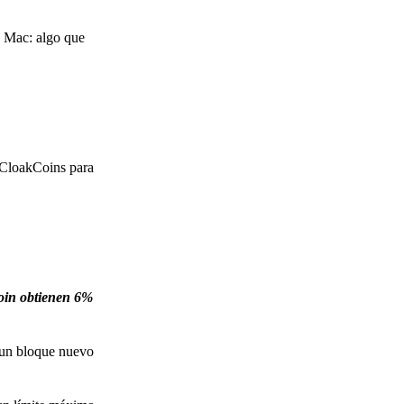
o Mac: algo que
y CloakCoins para
oin obtienen 6%
r un bloque nuevo