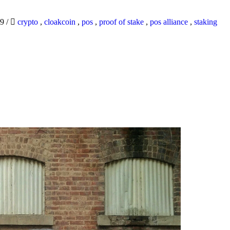
19
/
crypto
,
cloakcoin
,
pos
,
proof of stake
,
pos alliance
,
staking