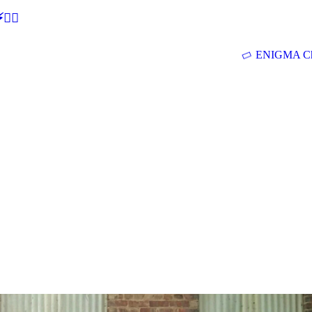
🕵‍♂
ENIGMA Ch