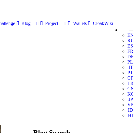
allenge
Blog
Project
Wallets
CloakWiki
E
R
ES
F
D
PL
IT
PT
G
T
C
K
JP
V
ID
HI
Blog Search