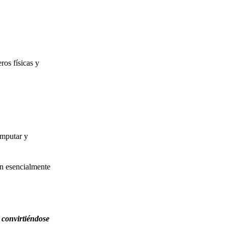
ros físicas y
omputar y
on esencialmente
convirtiéndose