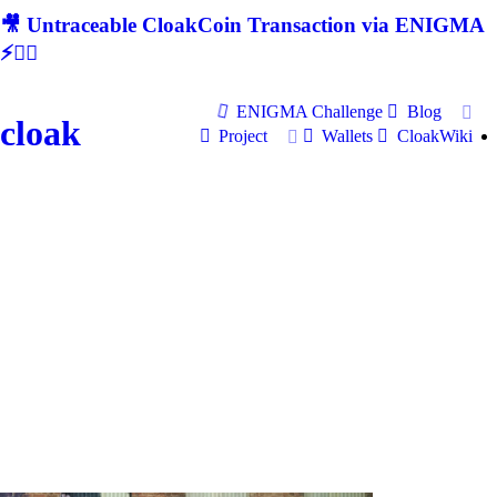
🎥 Untraceable CloakCoin Transaction via ENIGMA
⚡🕵‍♂
ENIGMA Challenge
Blog
cloak
Project
Wallets
CloakWiki