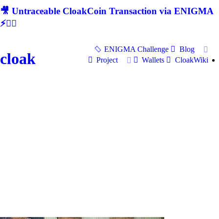
🎥 Untraceable CloakCoin Transaction via ENIGMA
⚡🕵‍♂
ENIGMA Challenge
Blog
cloak
Project
Wallets
CloakWiki