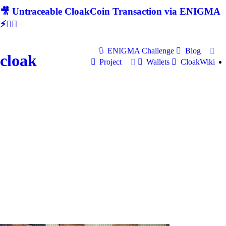
🎥 Untraceable CloakCoin Transaction via ENIGMA
⚡🕵‍♂
ENIGMA Challenge
Blog
cloak
Project
Wallets
CloakWiki