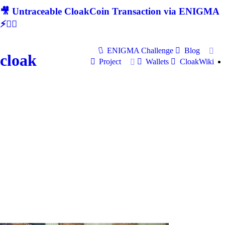
🎥 Untraceable CloakCoin Transaction via ENIGMA
⚡🕵‍♂
ENIGMA Challenge
Blog
cloak
Project
Wallets
CloakWiki