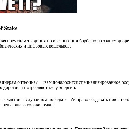
f Stake
енная временем традиция по организации барбекю на заднем дворе, 
 физических и цифровых кошельков.
майнерам биткойна?—?вам понадобится специализированное обо
о дорогие и потребляют кучу энергии.
граждение в случайном порядке?—?и право создавать новый бл
я, решающего головоломки.
птовалюту несмотря ни на что). Процесс такой же простой,