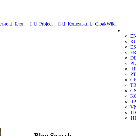
стие
Блог
Project
Кошельки
CloakWiki
E
R
ES
F
D
PL
IT
PT
G
T
C
K
JP
V
ID
HI
Blog Search