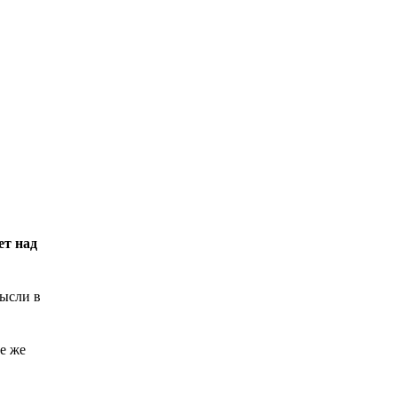
ет над
мысли в
се же