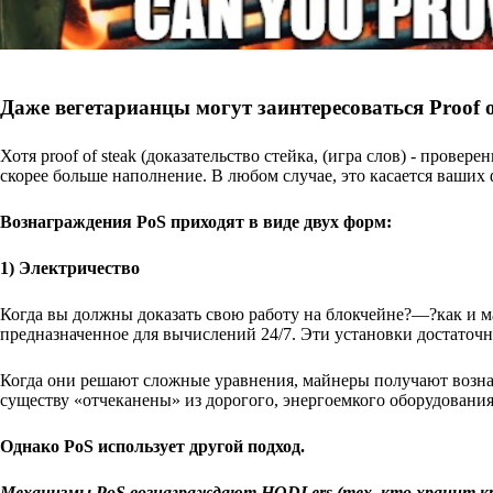
Даже вегетарианцы могут заинтересоваться Proof o
Хотя proof of steak (доказательство стейка, (игра слов) - провер
скорее больше наполнение. В любом случае, это касается ваших
Вознаграждения PoS приходят в виде двух форм:
1) Электричество
Когда вы должны доказать свою работу на блокчейне?—?как и 
предназначенное для вычислений 24/7. Эти установки достаточн
Когда они решают сложные уравнения, майнеры получают возна
существу «отчеканены» из дорогого, энергоемкого оборудовани
Однако PoS использует другой подход.
Механизмы PoS вознаграждают HODLers (тех, кто хранит кри