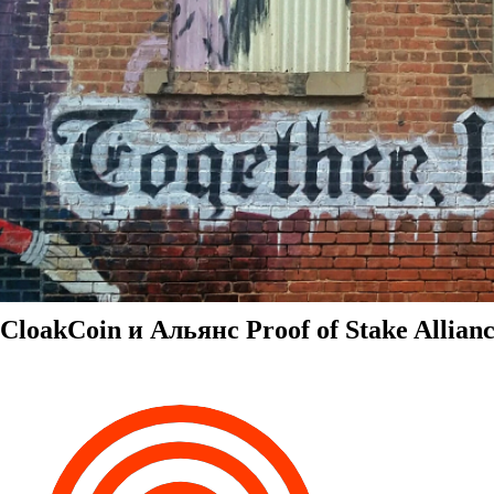
CloakCoin и Альянс Proof of Stake Allian