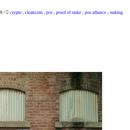
19
/
crypto
,
cloakcoin
,
pos
,
proof of stake
,
pos alliance
,
staking