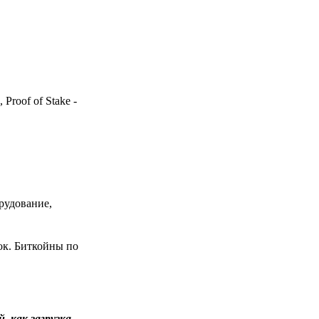
Proof of Stake -
рудование,
ок. Биткойны по
 как загрузка