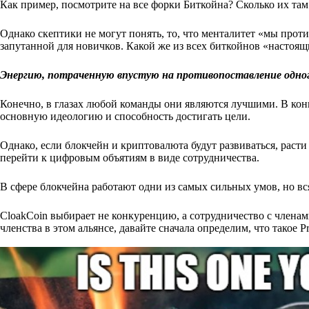
Как пример, посмотрите на все форки Биткойна? Сколько их та
Однако скептики не могут понять, то, что менталитет «мы прот
запутанной для новичков. Какой же из всех биткойнов «настоя
Энергию, потраченную впустую на противопоставление одног
Конечно, в глазах любой команды они являются лучшими. В конц
основную идеологию и способность достигать цели.
Однако, если блокчейн и криптовалюта будут развиваться, раст
перейти к цифровым объятиям в виде сотрудничества.
В сфере блокчейна работают одни из самых сильных умов, но вся
CloakCoin выбирает не конкуренцию, а сотрудничество с члена
членства в этом альянсе, давайте сначала определим, что такое Pr