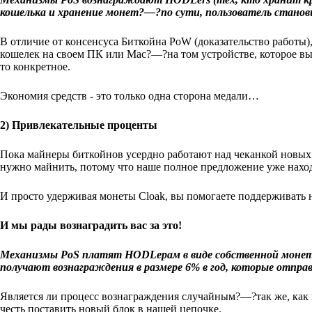
кошелька и хранение монет?—?по сути, пользователь станови
В отличие от консенсуса Биткойна PoW (доказательство работы)
кошелек на своем ПК или Mac?—?на том устройстве, которое вы 
то конкретное.
Экономия средств - это только одна сторона медали…
2) Привлекательные проценты
Пока майнеры биткойнов усердно работают над чеканкой новых м
нужно майнить, потому что наше полное предложение уже нахо
И просто удерживая монеты Cloak, вы помогаете поддерживать н
И мы рады вознаградить вас за это!
Механизмы PoS платят HODLерам в виде собственной монеты
получают вознаграждения в размере 6% в год, которые отпр
Является ли процесс вознаграждения случайным?—?так же, как 
честь поставить новый блок в нашей цепочке.