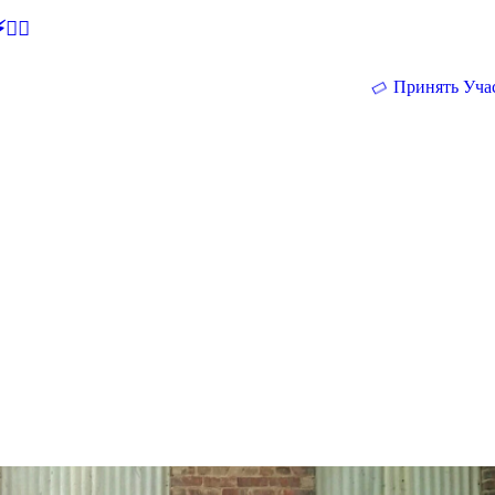
🕵‍♂
Принять Уча