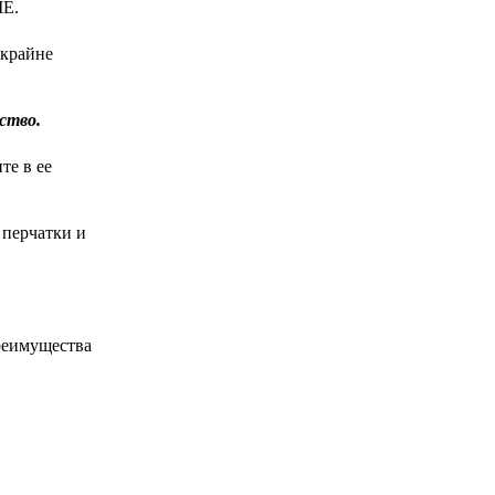
ME.
 крайне
ство.
те в ее
 перчатки и
реимущества