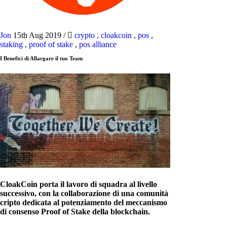
Jon
15th Aug 2019
/
crypto
,
cloakcoin
,
pos
,
staking
,
proof of stake
,
pos alliance
I Benefici di Allargare il tuo Team
CloakCoin porta il lavoro di squadra al livello
successivo, con la collaborazione di una comunità
cripto dedicata al potenziamento del meccanismo
di consenso Proof of Stake della blockchain.